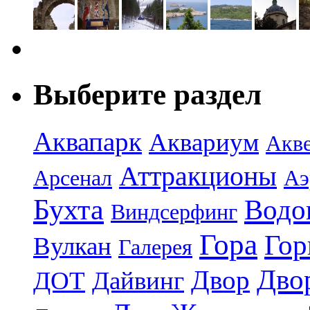
Выберите раздел
Аквапарк
Аквариум
Акв
Аттракционы
Арсенал
Аэ
Бухта
Водо
Виндсерфинг
Гора
Гор
Вулкан
Галерея
Дво
Двор
ДОТ
Дайвинг