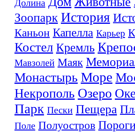
Дом
Животные
Долина
История
Зоопарк
Ист
Капелла
Каньон
К
Карьер
Крепо
Костел
Кремль
Мемориа
Маяк
Мавзолей
Море
Монастырь
Мо
Озеро
Некрополь
Ок
Парк
Пещера
Пл
Пески
Порог
Полуостров
Поле