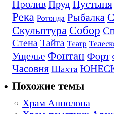
Пролив
Пруд
Пустыня
Река
С
Рыбалка
Ротонда
Собор
Скульптура
Сп
Стена
Тайга
Театр
Телеск
Фонтан
Ущелье
Форт
Часовня
ЮНЕС
Шахта
Похожие темы
Храм Апполона