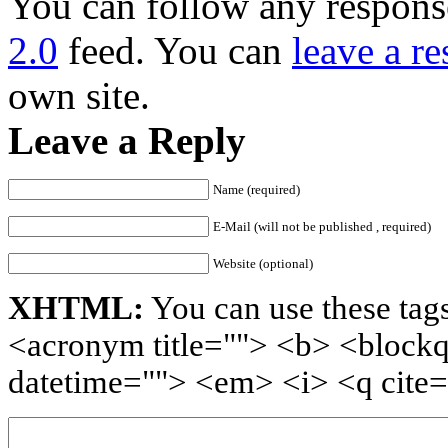
You can follow any response
2.0
feed. You can
leave a r
own site.
Leave a Reply
Name (required)
E-Mail (will not be published , required)
Website (optional)
XHTML:
You can use these tags
<acronym title=""> <b> <blockq
datetime=""> <em> <i> <q cite=