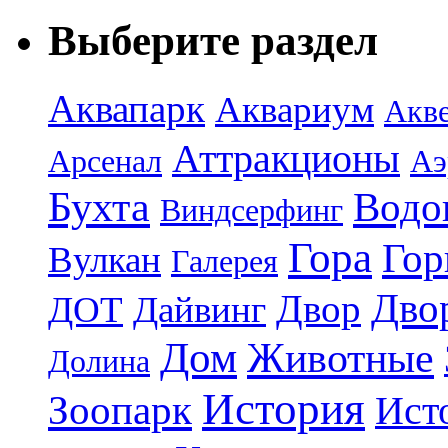
Выберите раздел
Аквапарк
Аквариум
Акв
Аттракционы
Арсенал
Аэ
Бухта
Водо
Виндсерфинг
Гора
Гор
Вулкан
Галерея
Дво
Двор
ДОТ
Дайвинг
Дом
Животные
Долина
История
Зоопарк
Ист