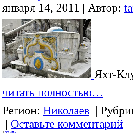
января 14, 2011 | Автор:
t
Яхт-Кл
читать полностью…
Регион:
Николаев
|
Рубри
|
Оставьте комментарий
1
2
3
4
5
»