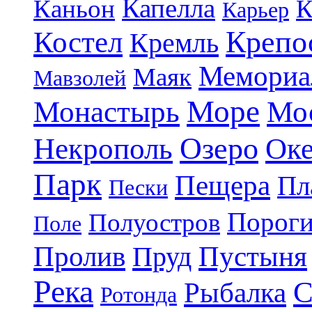
Капелла
Каньон
К
Карьер
Крепо
Костел
Кремль
Мемориа
Маяк
Мавзолей
Море
Монастырь
Мо
Озеро
Некрополь
Ок
Парк
Пещера
Пл
Пески
Порог
Полуостров
Поле
Пролив
Пруд
Пустыня
Река
С
Рыбалка
Ротонда