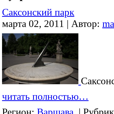
Саксонский парк
марта 02, 2011 | Автор:
ma
Саксон
читать полностью…
Регион:
Варшава
|
Рубрик