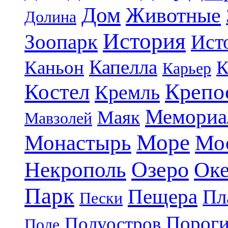
Дом
Животные
Долина
История
Зоопарк
Ист
Капелла
Каньон
К
Карьер
Крепо
Костел
Кремль
Мемориа
Маяк
Мавзолей
Море
Монастырь
Мо
Озеро
Некрополь
Ок
Парк
Пещера
Пл
Пески
Порог
Полуостров
Поле