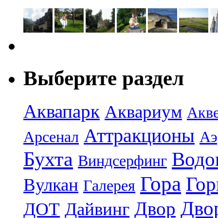
Выберите раздел
Аквапарк
Аквариум
Акв
Аттракционы
Арсенал
Аэ
Бухта
Водо
Виндсерфинг
Гора
Гор
Вулкан
Галерея
Дво
Двор
ДОТ
Дайвинг