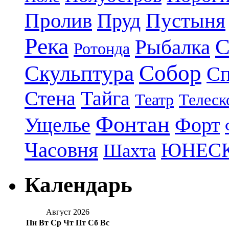
Пролив
Пруд
Пустыня
Река
С
Рыбалка
Ротонда
Собор
Скульптура
Сп
Стена
Тайга
Театр
Телеск
Фонтан
Ущелье
Форт
Часовня
ЮНЕС
Шахта
Календарь
Август 2026
Пн
Вт
Ср
Чт
Пт
Сб
Вс