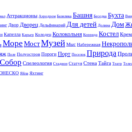
Башня
Бухта
Аттракционы
нал
Аэродром
Базилика
Беседка
Вин
Для детей
Дом
Ж
Дворец
Двор
винг
Дельфинарий
Долина
Костел
Колокольня
Крем
Капелла
он
Колодец
Карьер
Коррида
Музей
Море
ь
Мост
Некропол
Мыс
Набережная
Природа
яж
Порт
Прол
Пороги
Полуостров
Поле
Поселок
Собор
Спелеология
Стена
Тайга
Статуя
Стадион
Театр
Теле
ЮНЕСКО
Яхтинг
Яйла