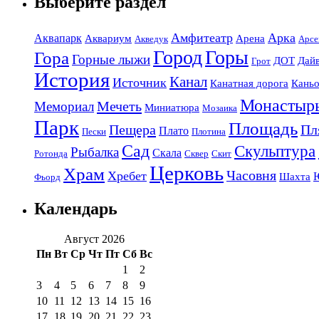
Выберите раздел
Амфитеатр
Арка
Аквапарк
Аквариум
Арена
Акведук
Арсе
Город
Горы
Гора
Горные лыжи
ДОТ
Дай
Грот
История
Канал
Источник
Канатная дорога
Кань
Монастыр
Мечеть
Мемориал
Миниатюра
Мозаика
Парк
Площадь
Пещера
Пл
Плато
Пески
Плотина
Сад
Скульптура
Рыбалка
Скала
Ротонда
Сквер
Скит
Церковь
Храм
Часовня
Хребет
Шахта
Фьорд
Календарь
Август 2026
Пн
Вт
Ср
Чт
Пт
Сб
Вс
1
2
3
4
5
6
7
8
9
10
11
12
13
14
15
16
17
18
19
20
21
22
23