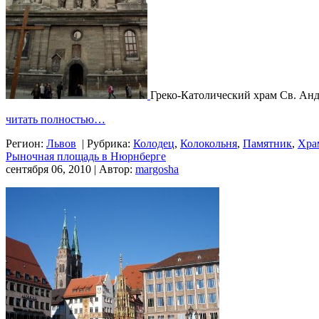
Греко-Католический храм Св. Ан
читать полностью…
Регион:
Львов
|
Рубрика:
Колодец
,
Колокольня
,
Памятник
,
Хра
Рыночная площадь в Нюрнберге
сентября 06, 2010 | Автор:
margosha