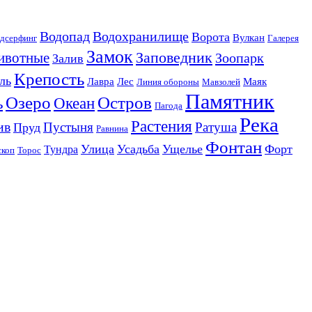
Водопад
Водохранилище
Ворота
Вулкан
дсерфинг
Галерея
Замок
Заповедник
ивотные
Зоопарк
Залив
Крепость
ль
Лавра
Лес
Маяк
Линия обороны
Мавзолей
Памятник
Озеро
Остров
ь
Океан
Пагода
Река
Растения
ив
Пустыня
Ратуша
Пруд
Равнина
Фонтан
Улица
Усадьба
Ущелье
Форт
Тундра
скоп
Торос