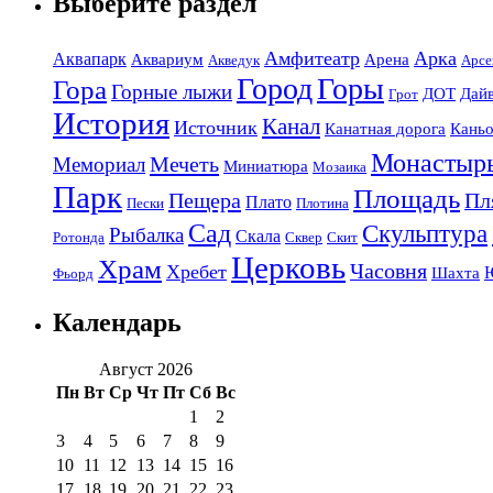
Выберите раздел
Амфитеатр
Арка
Аквапарк
Аквариум
Арена
Акведук
Арсе
Город
Горы
Гора
Горные лыжи
ДОТ
Дай
Грот
История
Канал
Источник
Канатная дорога
Кань
Монастыр
Мечеть
Мемориал
Миниатюра
Мозаика
Парк
Площадь
Пещера
Пл
Плато
Пески
Плотина
Сад
Скульптура
Рыбалка
Скала
Ротонда
Сквер
Скит
Церковь
Храм
Часовня
Хребет
Шахта
Фьорд
Календарь
Август 2026
Пн
Вт
Ср
Чт
Пт
Сб
Вс
1
2
3
4
5
6
7
8
9
10
11
12
13
14
15
16
17
18
19
20
21
22
23