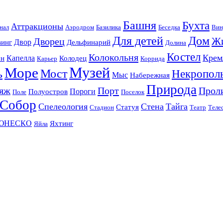
Башня
Бухта
Аттракционы
нал
Аэродром
Базилика
Беседка
Вин
Для детей
Дом
Ж
Дворец
Двор
винг
Дельфинарий
Долина
Костел
Колокольня
Крем
Капелла
он
Колодец
Карьер
Коррида
Музей
Море
ь
Мост
Некропол
Мыс
Набережная
Природа
яж
Порт
Прол
Пороги
Полуостров
Поле
Поселок
Собор
Спелеология
Стена
Тайга
Статуя
Стадион
Театр
Теле
ЮНЕСКО
Яхтинг
Яйла