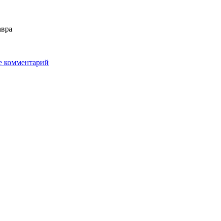
авра
е комментарий