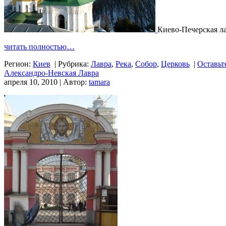
Киево-Печерская л
читать полностью…
Регион:
Киев
|
Рубрика:
Лавра
,
Река
,
Собор
,
Церковь
|
Оставьт
Александро-Невская Лавра
апреля 10, 2010 | Автор:
tamara