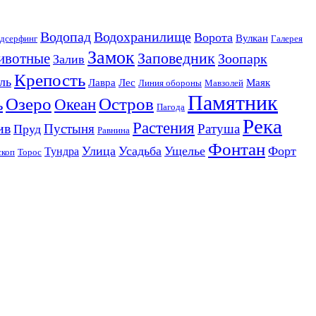
Водопад
Водохранилище
Ворота
Вулкан
дсерфинг
Галерея
Замок
Заповедник
ивотные
Зоопарк
Залив
Крепость
ль
Лавра
Лес
Маяк
Линия обороны
Мавзолей
Памятник
Озеро
Остров
ь
Океан
Пагода
Река
Растения
ив
Пустыня
Ратуша
Пруд
Равнина
Фонтан
Улица
Усадьба
Ущелье
Форт
Тундра
скоп
Торос