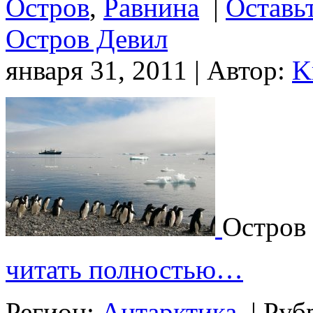
Остров
,
Равнина
|
Оставь
Остров Девил
января 31, 2011 | Автор:
K
Остров
читать полностью…
Регион:
Антарктика
|
Руб