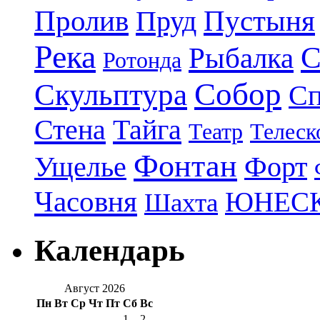
Пролив
Пруд
Пустыня
Река
С
Рыбалка
Ротонда
Собор
Скульптура
Сп
Стена
Тайга
Театр
Телеск
Фонтан
Ущелье
Форт
Часовня
ЮНЕС
Шахта
Календарь
Август 2026
Пн
Вт
Ср
Чт
Пт
Сб
Вс
1
2