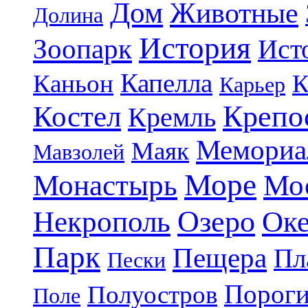
Дом
Животные
Долина
История
Зоопарк
Ист
Капелла
Каньон
К
Карьер
Крепо
Костел
Кремль
Мемориа
Маяк
Мавзолей
Море
Монастырь
Мо
Озеро
Некрополь
Ок
Парк
Пещера
Пл
Пески
Порог
Полуостров
Поле