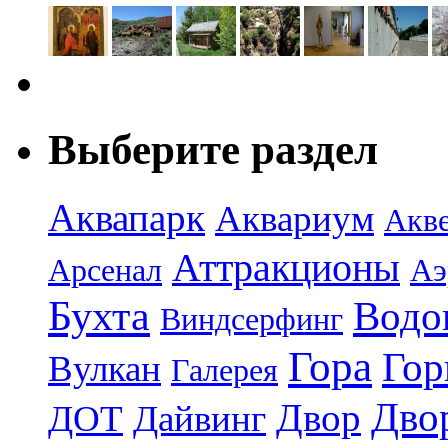
Выберите раздел
Аквапарк
Аквариум
Акв
Аттракционы
Арсенал
Аэ
Бухта
Водо
Виндсерфинг
Гора
Гор
Вулкан
Галерея
Дво
Двор
ДОТ
Дайвинг