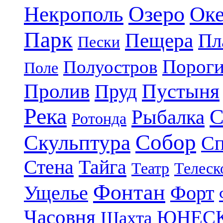
Озеро
Некрополь
Ок
Парк
Пещера
Пл
Пески
Порог
Полуостров
Поле
Пролив
Пруд
Пустыня
Река
С
Рыбалка
Ротонда
Собор
Скульптура
Сп
Стена
Тайга
Театр
Телеск
Фонтан
Ущелье
Форт
Часовня
ЮНЕС
Шахта