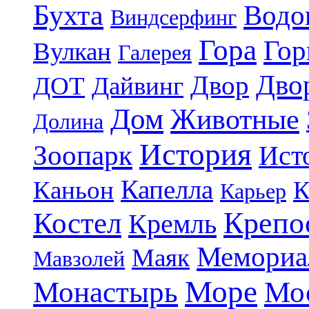
Бухта
Водо
Виндсерфинг
Гора
Гор
Вулкан
Галерея
Дво
Двор
ДОТ
Дайвинг
Дом
Животные
Долина
История
Зоопарк
Ист
Капелла
Каньон
К
Карьер
Крепо
Костел
Кремль
Мемориа
Маяк
Мавзолей
Море
Монастырь
Мо