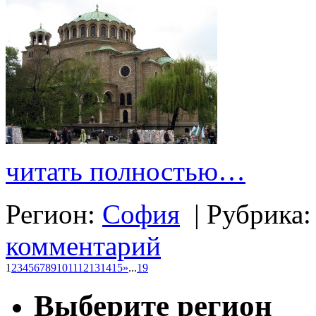
читать полностью…
Регион:
София
|
Рубрика
комментарий
1
2
3
4
5
6
7
8
9
10
11
12
13
14
15
»
...
19
Выберите регион