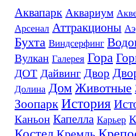
Аквапарк
Аквариум
Акв
Аттракционы
Арсенал
Аэ
Бухта
Водо
Виндсерфинг
Гора
Гор
Вулкан
Галерея
Дво
Двор
ДОТ
Дайвинг
Дом
Животные
Долина
История
Зоопарк
Ист
Капелла
Каньон
К
Карьер
Крепо
Костел
Кремль