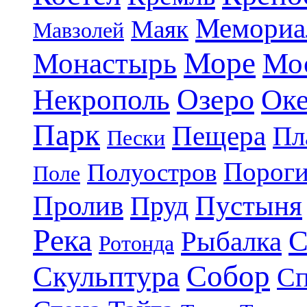
Мемориа
Маяк
Мавзолей
Море
Монастырь
Мо
Озеро
Некрополь
Ок
Парк
Пещера
Пл
Пески
Порог
Полуостров
Поле
Пролив
Пруд
Пустыня
Река
С
Рыбалка
Ротонда
Собор
Скульптура
Сп