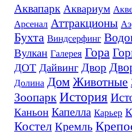
Аквапарк
Аквариум
Акв
Аттракционы
Арсенал
Аэ
Бухта
Водо
Виндсерфинг
Гора
Гор
Вулкан
Галерея
Дво
Двор
ДОТ
Дайвинг
Дом
Животные
Долина
История
Зоопарк
Ист
Капелла
Каньон
К
Карьер
Крепо
Костел
Кремль