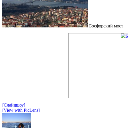
Босфорский мост
[Слайдшоу]
[View with PicLens]