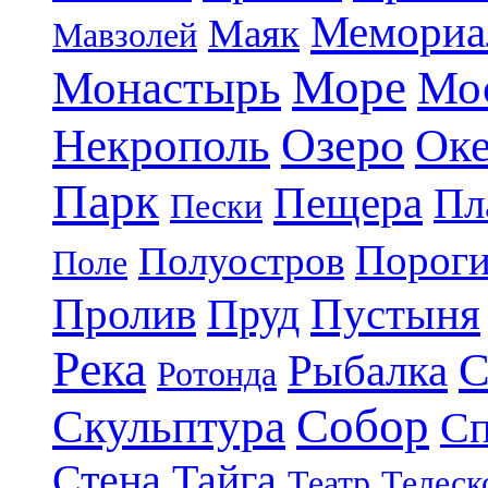
Мемориа
Маяк
Мавзолей
Море
Монастырь
Мо
Озеро
Некрополь
Ок
Парк
Пещера
Пл
Пески
Порог
Полуостров
Поле
Пролив
Пруд
Пустыня
Река
С
Рыбалка
Ротонда
Собор
Скульптура
Сп
Стена
Тайга
Театр
Телеск