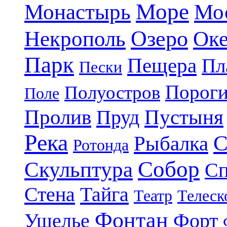
Море
Монастырь
Мо
Озеро
Некрополь
Ок
Парк
Пещера
Пл
Пески
Порог
Полуостров
Поле
Пролив
Пруд
Пустыня
Река
С
Рыбалка
Ротонда
Собор
Скульптура
Сп
Стена
Тайга
Театр
Телеск
Фонтан
Ущелье
Форт