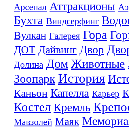
Аттракционы
Арсенал
Аэ
Бухта
Водо
Виндсерфинг
Гора
Гор
Вулкан
Галерея
Дво
Двор
ДОТ
Дайвинг
Дом
Животные
Долина
История
Зоопарк
Ист
Капелла
Каньон
К
Карьер
Крепо
Костел
Кремль
Мемориа
Маяк
Мавзолей