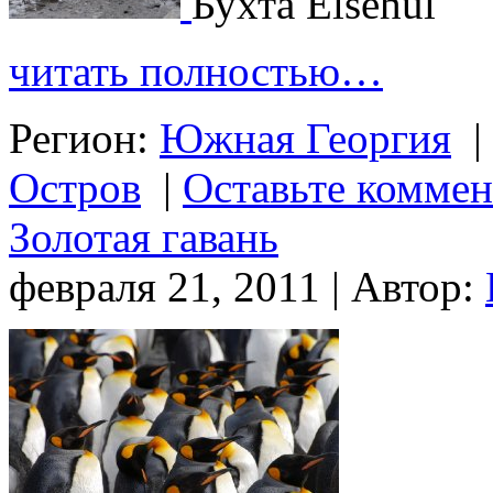
Бухта Elsehul
читать полностью…
Регион:
Южная Георгия
|
Остров
|
Оставьте комме
Золотая гавань
февраля 21, 2011 | Автор: