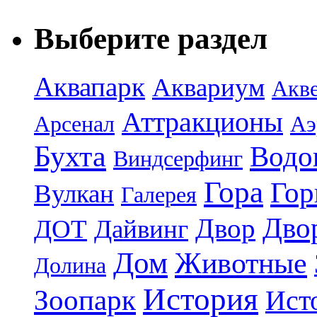
Выберите раздел
Аквапарк
Аквариум
Акв
Аттракционы
Арсенал
Аэ
Бухта
Водо
Виндсерфинг
Гора
Гор
Вулкан
Галерея
Дво
Двор
ДОТ
Дайвинг
Дом
Животные
Долина
История
Зоопарк
Ист