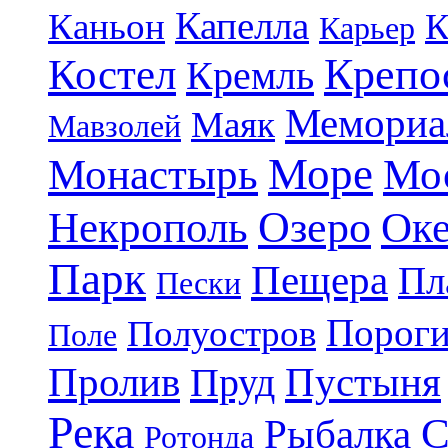
Капелла
Каньон
К
Карьер
Крепо
Костел
Кремль
Мемориа
Маяк
Мавзолей
Море
Монастырь
Мо
Озеро
Некрополь
Ок
Парк
Пещера
Пл
Пески
Порог
Полуостров
Поле
Пролив
Пруд
Пустыня
Река
С
Рыбалка
Ротонда