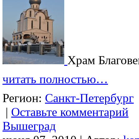
Храм Благов
читать полностью…
Регион:
Санкт-Петербург
|
Оставьте комментарий
Вышеград