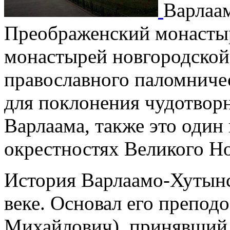
Варлаа
Преображенский монасты
монастырей новгородской
православного паломничес
для поклонения чудотво
Варлаама, также это один
окрестностях Великого Но
История Варлаамо-Хутынс
веке. Основал его препод
Михайлович), принявший