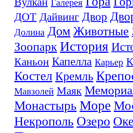
Гора
Гор
Вулкан
Галерея
Дво
Двор
ДОТ
Дайвинг
Дом
Животные
Долина
История
Зоопарк
Ист
Капелла
Каньон
К
Карьер
Крепо
Костел
Кремль
Мемориа
Маяк
Мавзолей
Море
Монастырь
Мо
Озеро
Некрополь
Ок