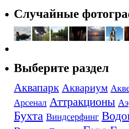
Случайные фотогр
Выберите раздел
Аквапарк
Аквариум
Акв
Аттракционы
Арсенал
Аэ
Бухта
Водо
Виндсерфинг