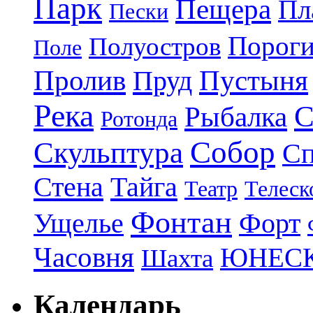
Парк
Пещера
Пл
Пески
Порог
Полуостров
Поле
Пролив
Пруд
Пустыня
Река
С
Рыбалка
Ротонда
Собор
Скульптура
Сп
Стена
Тайга
Театр
Телеск
Фонтан
Ущелье
Форт
Часовня
ЮНЕС
Шахта
Календарь