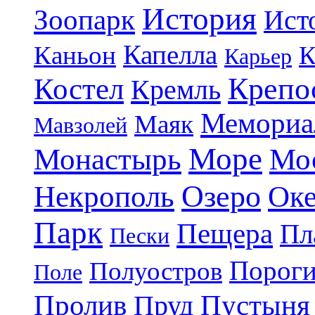
История
Зоопарк
Ист
Капелла
Каньон
К
Карьер
Крепо
Костел
Кремль
Мемориа
Маяк
Мавзолей
Море
Монастырь
Мо
Озеро
Некрополь
Ок
Парк
Пещера
Пл
Пески
Порог
Полуостров
Поле
Пролив
Пруд
Пустыня