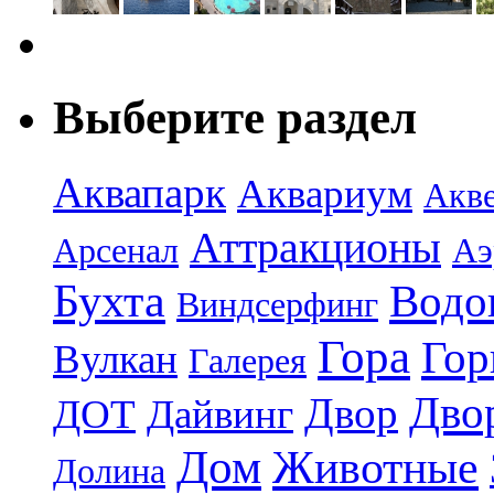
Выберите раздел
Аквапарк
Аквариум
Акв
Аттракционы
Арсенал
Аэ
Бухта
Водо
Виндсерфинг
Гора
Гор
Вулкан
Галерея
Дво
Двор
ДОТ
Дайвинг
Дом
Животные
Долина