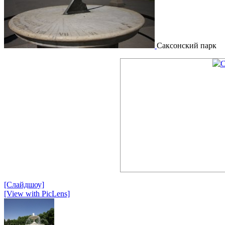
Саксонский парк
[Слайдшоу]
[View with PicLens]