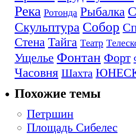
Река
С
Рыбалка
Ротонда
Собор
Скульптура
Сп
Стена
Тайга
Театр
Телеск
Фонтан
Ущелье
Форт
Часовня
ЮНЕС
Шахта
Похожие темы
Петршин
Площадь Сибелес