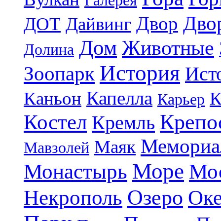
Галерея
Дво
Двор
ДОТ
Дайвинг
Дом
Животные
Долина
История
Зоопарк
Ист
Капелла
Каньон
К
Карьер
Крепо
Костел
Кремль
Мемориа
Маяк
Мавзолей
Море
Монастырь
Мо
Озеро
Некрополь
Ок