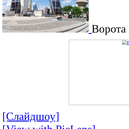
Ворота
[Слайдшоу]