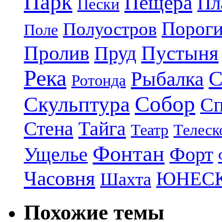
Парк
Пещера
Пл
Пески
Порог
Полуостров
Поле
Пролив
Пруд
Пустыня
Река
С
Рыбалка
Ротонда
Собор
Скульптура
Сп
Стена
Тайга
Театр
Телеск
Фонтан
Ущелье
Форт
Часовня
ЮНЕС
Шахта
Похожие темы