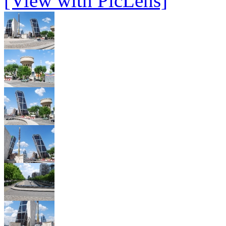
[View with PicLens]