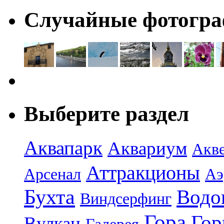
Случайные фотогр
Выберите раздел
Аквапарк
Аквариум
Акв
Аттракционы
Арсенал
Аэ
Бухта
Водо
Виндсерфинг
Гора
Гор
Вулкан