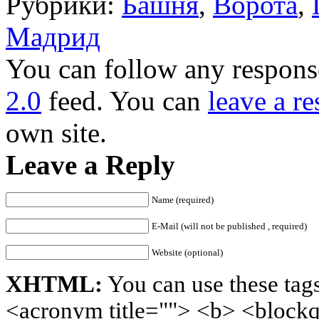
Рубрики:
Башня
,
Ворота
,
Мадрид
You can follow any response
2.0
feed. You can
leave a r
own site.
Leave a Reply
Name (required)
E-Mail (will not be published , required)
Website (optional)
XHTML:
You can use these tags
<acronym title=""> <b> <blockq