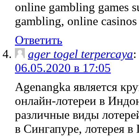
online gambling games su
gambling, online casinos 
Ответить
ager togel terpercaya
:
06.05.2020 в 17:05
Agenangka является кр
онлайн-лотереи в Индон
различные виды лотерей
в Сингапуре, лотерея в 