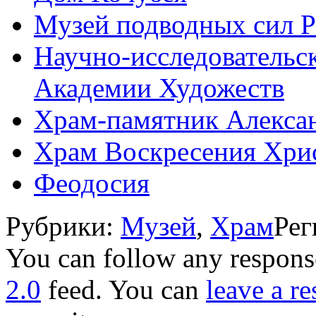
Музей подводных сил Р
Научно-исследовательс
Академии Художеств
Храм-памятник Алексан
Храм Воскресения Хрис
Феодосия
Рубрики:
Музей
,
Храм
Рег
You can follow any response
2.0
feed. You can
leave a r