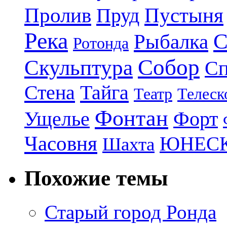
Пролив
Пруд
Пустыня
Река
С
Рыбалка
Ротонда
Собор
Скульптура
Сп
Стена
Тайга
Театр
Телеск
Фонтан
Ущелье
Форт
Часовня
ЮНЕС
Шахта
Похожие темы
Старый город Ронда