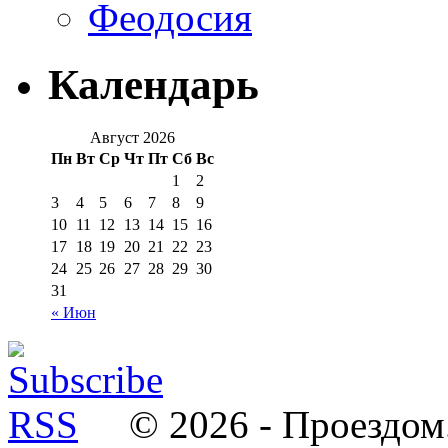
Феодосия
Календарь
Август 2026
Пн
Вт
Ср
Чт
Пт
Сб
Вс
1
2
3
4
5
6
7
8
9
10
11
12
13
14
15
16
17
18
19
20
21
22
23
24
25
26
27
28
29
30
31
« Июн
© 2026 - Проездом.