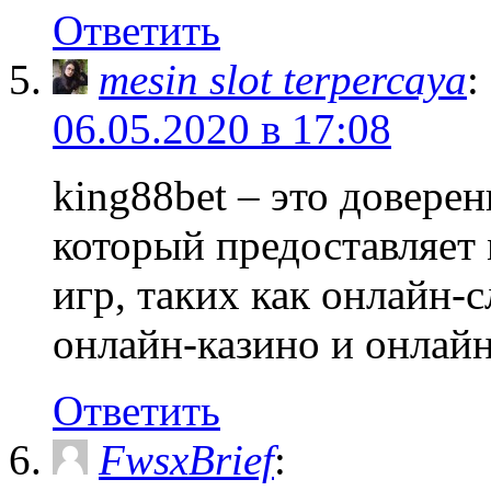
Ответить
mesin slot terpercaya
:
06.05.2020 в 17:08
king88bet – это довере
который предоставляет
игр, таких как онлайн-с
онлайн-казино и онлайн
Ответить
FwsxBrief
: