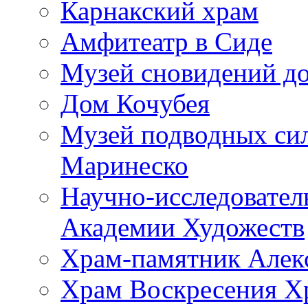
Карнакский храм
Амфитеатр в Сиде
Музей сновидений д
Дом Кочубея
Музей подводных сил
Маринеско
Научно-исследовател
Академии Художеств
Храм-памятник Алек
Храм Воскресения Хр