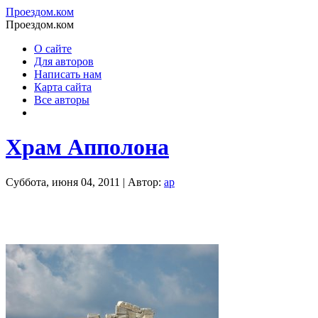
Проездом.ком
Проездом.ком
О сайте
Для авторов
Написать нам
Карта сайта
Все авторы
Храм Апполона
Суббота, июня 04, 2011 | Автор:
ap