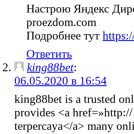
Настрою Яндекс Дире
proezdom.com
Подробнее тут
https:
Ответить
king88bet
:
06.05.2020 в 16:54
king88bet is a trusted on
provides <a href=»http:/
terpercaya</a> many onl