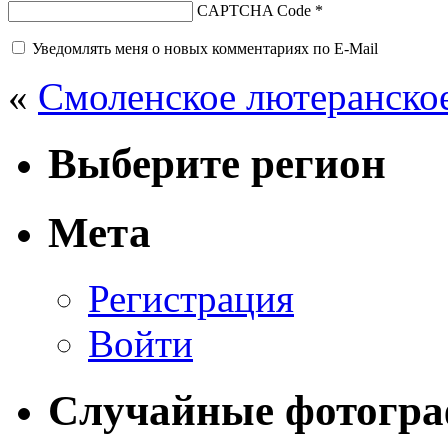
CAPTCHA Code
*
Уведомлять меня о новых комментариях по E-Mail
«
Смоленское лютеранско
Выберите регион
Мета
Регистрация
Войти
Случайные фотогр