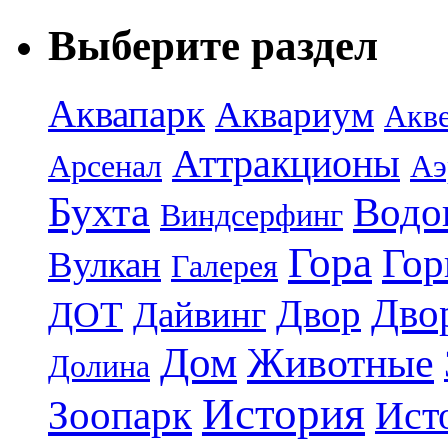
Выберите раздел
Аквапарк
Аквариум
Акв
Аттракционы
Арсенал
Аэ
Бухта
Водо
Виндсерфинг
Гора
Гор
Вулкан
Галерея
Дво
Двор
ДОТ
Дайвинг
Дом
Животные
Долина
История
Зоопарк
Ист