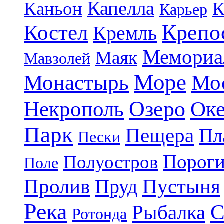
Капелла
Каньон
К
Карьер
Крепо
Костел
Кремль
Мемориа
Маяк
Мавзолей
Море
Монастырь
Мо
Озеро
Некрополь
Ок
Парк
Пещера
Пл
Пески
Порог
Полуостров
Поле
Пролив
Пруд
Пустыня
Река
С
Рыбалка
Ротонда