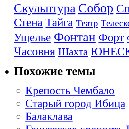
Собор
Скульптура
Сп
Стена
Тайга
Театр
Телеск
Фонтан
Ущелье
Форт
Часовня
ЮНЕС
Шахта
Похожие темы
Крепость Чембало
Старый город Ибица
Балаклава