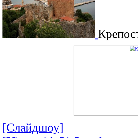
Крепос
[Слайдшоу]