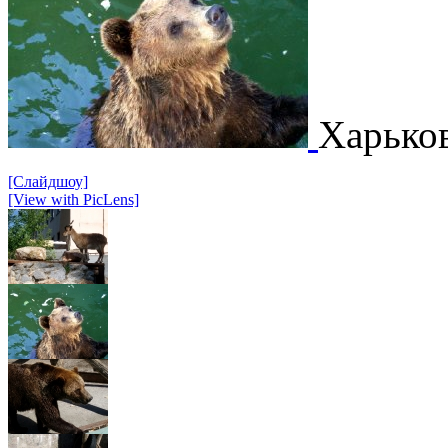
Харько
[Слайдшоу]
[View with PicLens]