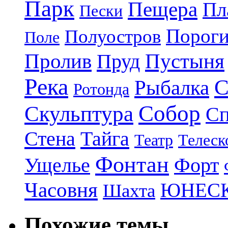
Парк
Пещера
Пл
Пески
Порог
Полуостров
Поле
Пролив
Пруд
Пустыня
Река
С
Рыбалка
Ротонда
Собор
Скульптура
Сп
Стена
Тайга
Театр
Телеск
Фонтан
Ущелье
Форт
Часовня
ЮНЕС
Шахта
Похожие темы