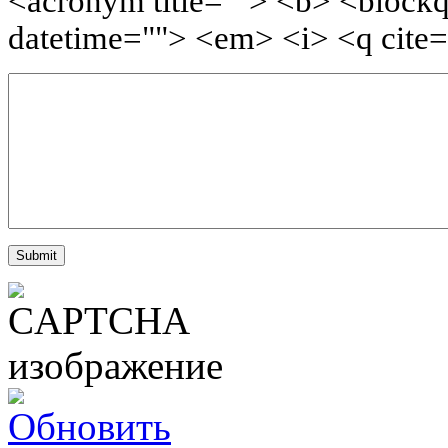
<acronym title=""> <b> <blockq
datetime=""> <em> <i> <q cite=