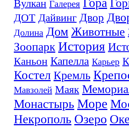
Гора
Гор
Вулкан
Галерея
Дво
Двор
ДОТ
Дайвинг
Дом
Животные
Долина
История
Зоопарк
Ист
Капелла
Каньон
К
Карьер
Крепо
Костел
Кремль
Мемориа
Маяк
Мавзолей
Море
Монастырь
Мо
Озеро
Некрополь
Ок