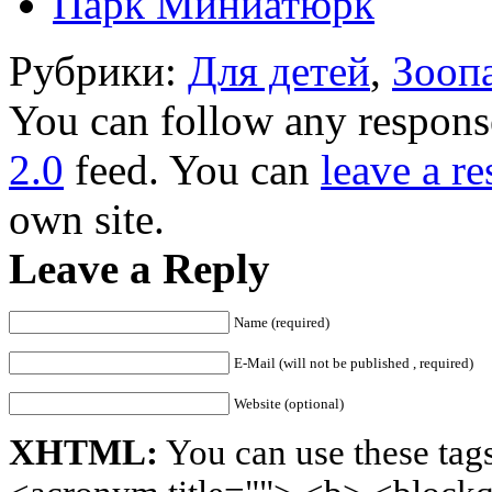
Парк Миниатюрк
Рубрики:
Для детей
,
Зооп
You can follow any response
2.0
feed. You can
leave a r
own site.
Leave a Reply
Name (required)
E-Mail (will not be published , required)
Website (optional)
XHTML:
You can use these tags