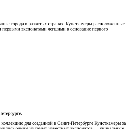
земные города в развитых странах. Кунсткамеры расположенные
ли первыми экспонатами легшими в основание первого
Петербурге.
ту коллекцию для созданной в Санкт-Петербурге Кунсткамеры за
полнились одним из самых известных экспонатов — уникальным