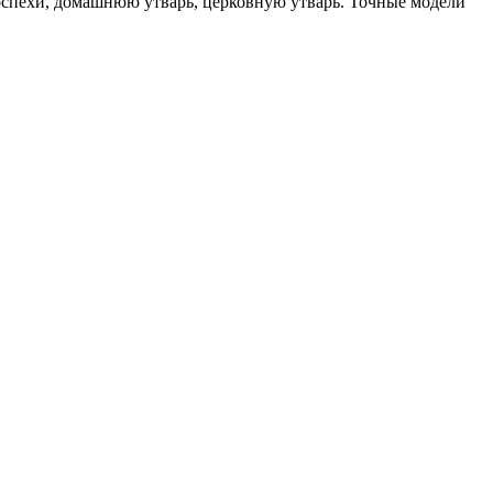
оспехи, домашнюю утварь, церковную утварь. Точные модели