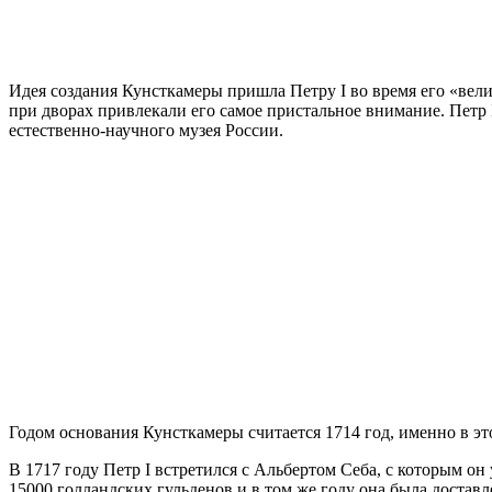
Идея создания Кунсткамеры пришла Петру I во время его «вели
при дворах привлекали его самое пристальное внимание. Петр
естественно-научного музея России.
Годом основания Кунсткамеры считается 1714 год, именно в эт
В 1717 году Петр I встретился с Альбертом Себа, с которым он
15000 голландских гульденов и в том же году она была доста