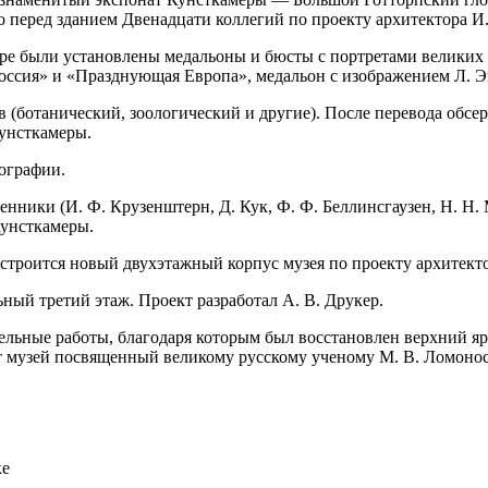
о перед зданием Двенадцати коллегий по проекту архитектора И
мере были установлены медальоны и бюсты с портретами великих
оссия» и «Празднующая Европа», медальон с изображением Л. Э
ев (ботанический, зоологический и другие). После перевода обс
унсткамеры.
нографии.
нники (И. Ф. Крузенштерн, Д. Кук, Ф. Ф. Беллинсгаузен, Н. Н.
Кунсткамеры.
 строится новый двухэтажный корпус музея по проекту архитектор
ный третий этаж. Проект разработал А. В. Друкер.
льные работы, благодаря которым был восстановлен верхний яру
ыт музей посвященный великому русскому ученому М. В. Ломонос
ке