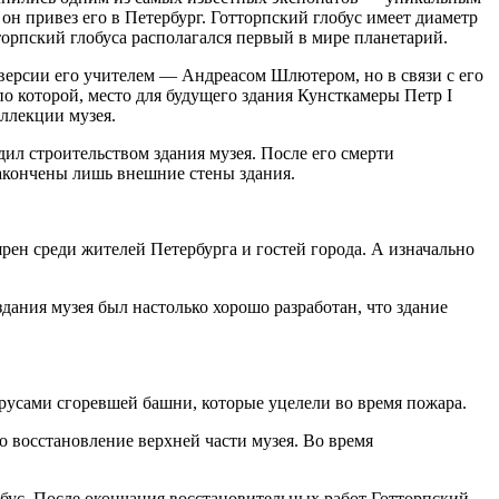
он привез его в Петербург. Готторпский глобус имеет диаметр
тторпский глобуса располагался первый в мире планетарий.
 версии его учителем — Андреасом Шлютером, но в связи с его
о которой, место для будущего здания Кунсткамеры Петр I
оллекции музея.
дил строительством здания музея. После его смерти
закончены лишь внешние стены здания.
ен среди жителей Петербурга и гостей города. А изначально
дания музея был настолько хорошо разработан, что здание
 ярусами сгоревшей башни, которые уцелели во время пожара.
о восстановление верхней части музея. Во время
бус. После окончания восстановительных работ Готторпский