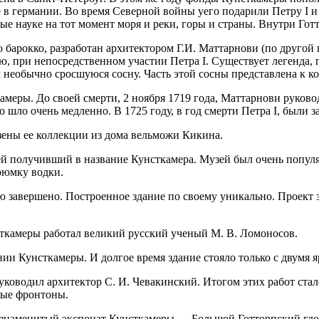
 в германии. Во время Северной войны уего подарили Петру I и 
ные науке на тот момент моря и реки, горы и страны. Внутри Го
 барокко, разработан архитектором Г.И. Маттарнови (по другой
 при непосредственном участии Петра I. Существует легенда, п
 необычно сросшуюся сосну. Часть этой сосны представлена к к
амеры. До своей смерти, 2 ноября 1719 года, Маттарнови руково
 шло очень медленно. В 1725 году, в год смерти Петра I, были 
зены ее коллекции из дома вельможи Кикина.
й получивший в название Кунсткамера. Музей был очень популяр
рюмку водки.
 завершено. Построенное здание по своему уникально. Проект з
сткамеры работал великий русский ученый М. В. Ломоносов.
ании Кунсткамеры. И долгое время здание стояло только с двумя
уководил архитектор С. И. Чевакинский. Итогом этих работ стал
ные фронтоны.
у, знаменитый экспонат Кунсткамеры — Большой Готторпский гло