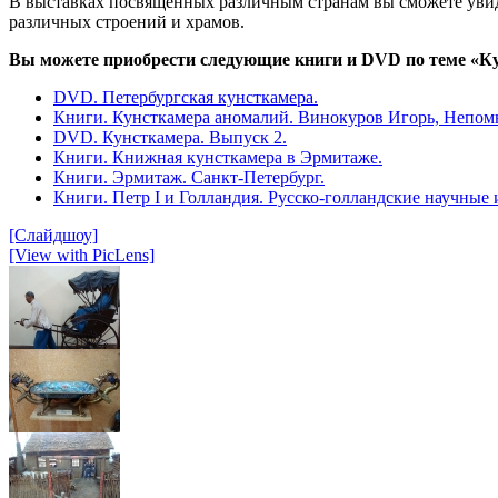
В выставках посвященных различным странам вы сможете увиде
различных строений и храмов.
Вы можете приобрести следующие книги и DVD по теме «К
DVD. Петербургская кунсткамера.
Книги. Кунсткамера аномалий. Винокуров Игорь, Непо
DVD. Кунсткамера. Выпуск 2.
Книги. Книжная кунсткамера в Эрмитаже.
Книги. Эрмитаж. Санкт-Петербург.
Книги. Петр I и Голландия. Русско-голландские научные 
[Слайдшоу]
[View with PicLens]