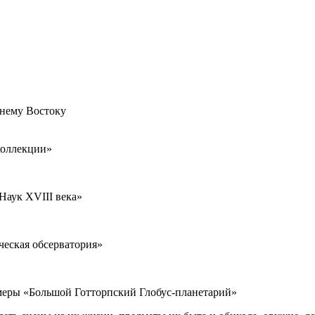
нему Востоку
коллекции»
Наук XVIII века»
еская обсерватория»
меры «Большой Готторпский Глобус-планетарий»