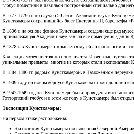
глобус поместили в павильон построенный специально для нег
В 1777-1779 гг. по случаю 50 летия Академии наук в Кунстка
Кунсткамеры сохранившийся бюст Екатерины II, барельефы «Р
В 1836 г. на основе фондов Кунсткамеры создали еще ряд музе
принадлежащая Академии наук заняла все помещения здания К
В 1878 г. в Кунсткамере открывается музей антропологии и эт
Коллекция музея постоянно пополняется. Известные путешестве
уникальные предметы, многие из которых стали экспонатами 
В 1884-1886 гг. рядом с Кунсткамерой, в Таможенном переулке
В 1909 году на новом корпусе Кунсткамеры строят дополнитель
В 1947-1949 годах в Кунсткамере были проведены восстановите
Готторпский глобус и в этом же году в Кунсткамере был откр
Экспозиции Кунсткамеры:
На первом этаже расположены:
Экспозиция Кунсткамеры посвященная Северной Амери
Экспозиция Кунсткамеры посвященная Японии