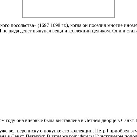
кого посольства» (1697-1698 гг.), когда он поселил многие ино
 I не щадя денег выкупал вещи и коллекции целиком. Они и ста
ом году она впервые была выставлена в Летнем дворце в Санкт-
 уже вел переписку о покупке его коллекции. Петр I приобрел э
влена в Санкт-Петербуг. В этом же году фонды Кунсткамеры по