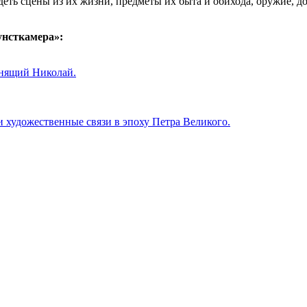
ть сцены из их жизни, предметы их быта и обихода, оружие, д
унсткамера»:
мнящий Николай.
и художественные связи в эпоху Петра Великого.