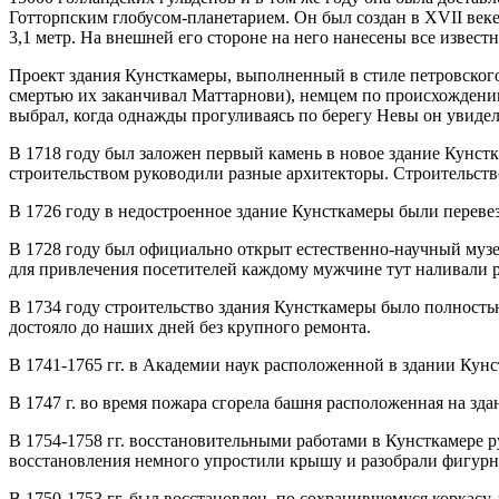
Готторпским глобусом-планетарием. Он был создан в XVII веке
3,1 метр. На внешней его стороне на него нанесены все извест
Проект здания Кунсткамеры, выполненный в стиле петровского
смертью их заканчивал Маттарнови), немцем по происхождению,
выбрал, когда однажды прогуливаясь по берегу Невы он увидел
В 1718 году был заложен первый камень в новое здание Кунстк
строительством руководили разные архитекторы. Строительство
В 1726 году в недостроенное здание Кунсткамеры были переве
В 1728 году был официально открыт естественно-научный музе
для привлечения посетителей каждому мужчине тут наливали 
В 1734 году строительство здания Кунсткамеры было полностью
достояло до наших дней без крупного ремонта.
В 1741-1765 гг. в Академии наук расположенной в здании Кун
В 1747 г. во время пожара сгорела башня расположенная на зд
В 1754-1758 гг. восстановительными работами в Кунсткамере р
восстановления немного упростили крышу и разобрали фигур
В 1750-1753 гг. был восстановлен, по сохранившемуся коркас