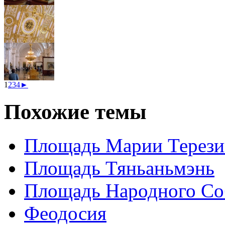
1
2
3
4
►
Похожие темы
Площадь Марии Терези
Площадь Тяньаньмэнь
Площадь Народного Со
Феодосия