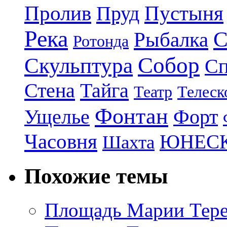
Пролив
Пруд
Пустыня
Река
С
Рыбалка
Ротонда
Собор
Скульптура
Сп
Стена
Тайга
Театр
Телеск
Фонтан
Ущелье
Форт
Часовня
ЮНЕС
Шахта
Похожие темы
Площадь Марии Тере