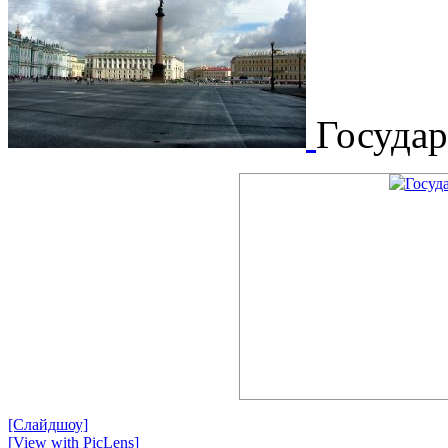
Госуда
[Слайдшоу]
[View with PicLens]