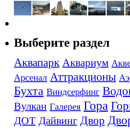
Выберите раздел
Аквапарк
Аквариум
Акв
Аттракционы
Арсенал
Аэ
Бухта
Водо
Виндсерфинг
Гора
Гор
Вулкан
Галерея
Дво
Двор
ДОТ
Дайвинг