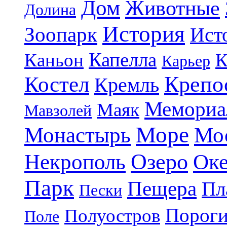
Дом
Животные
Долина
История
Зоопарк
Ист
Капелла
Каньон
К
Карьер
Крепо
Костел
Кремль
Мемориа
Маяк
Мавзолей
Море
Монастырь
Мо
Озеро
Некрополь
Ок
Парк
Пещера
Пл
Пески
Порог
Полуостров
Поле