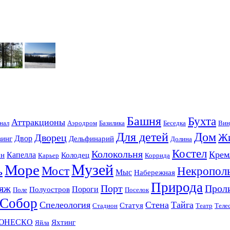
Башня
Бухта
Аттракционы
нал
Аэродром
Базилика
Беседка
Вин
Для детей
Дом
Ж
Дворец
Двор
винг
Дельфинарий
Долина
Костел
Колокольня
Крем
Капелла
он
Колодец
Карьер
Коррида
Музей
Море
ь
Мост
Некропол
Мыс
Набережная
Природа
яж
Порт
Прол
Пороги
Полуостров
Поле
Поселок
Собор
Спелеология
Стена
Тайга
Статуя
Стадион
Театр
Теле
ЮНЕСКО
Яхтинг
Яйла