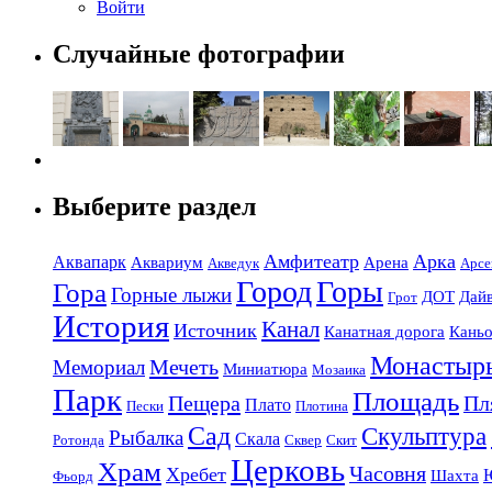
Войти
Случайные фотографии
Выберите раздел
Амфитеатр
Арка
Аквапарк
Аквариум
Арена
Акведук
Арсе
Город
Горы
Гора
Горные лыжи
ДОТ
Дай
Грот
История
Канал
Источник
Канатная дорога
Кань
Монастыр
Мечеть
Мемориал
Миниатюра
Мозаика
Парк
Площадь
Пещера
Пл
Плато
Пески
Плотина
Сад
Скульптура
Рыбалка
Скала
Ротонда
Сквер
Скит
Церковь
Храм
Часовня
Хребет
Шахта
Фьорд