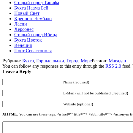
Старый город Тарифа
Бухта Наама Бей
Новый Свет
Крепость Чембало
Ласпи
Херсонес
Старый город Ибица
Бухта Цветок
Венеция
Порт Севастополя
Рубрики:
Бухта
,
Горные лыжи
,
Город
,
Море
Регион:
Магадан
You can follow any responses to this entry through the
RSS 2.0
feed.
Leave a Reply
Name (required)
E-Mail (will not be published , required)
Website (optional)
XHTML:
You can use these tags: <a href="" title=""> <abbr title=""> <acronym 