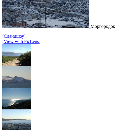
Моргородок
[Слайдшоу]
[View with PicLens]