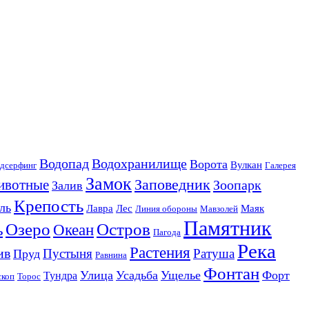
Водопад
Водохранилище
Ворота
Вулкан
дсерфинг
Галерея
Замок
Заповедник
ивотные
Зоопарк
Залив
Крепость
ль
Лавра
Лес
Маяк
Линия обороны
Мавзолей
Памятник
Озеро
Остров
ь
Океан
Пагода
Река
Растения
ив
Пустыня
Ратуша
Пруд
Равнина
Фонтан
Улица
Усадьба
Ущелье
Форт
Тундра
скоп
Торос