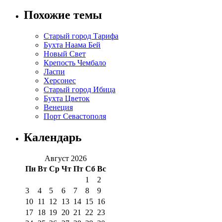
Похожие темы
Старый город Тарифа
Бухта Наама Бей
Новый Свет
Крепость Чембало
Ласпи
Херсонес
Старый город Ибица
Бухта Цветок
Венеция
Порт Севастополя
Календарь
Август 2026
Пн
Вт
Ср
Чт
Пт
Сб
Вс
1
2
3
4
5
6
7
8
9
10
11
12
13
14
15
16
17
18
19
20
21
22
23