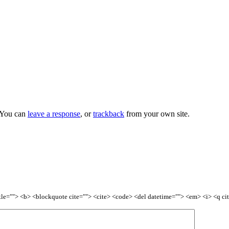
 You can
leave a response
, or
trackback
from your own site.
title=""> <b> <blockquote cite=""> <cite> <code> <del datetime=""> <em> <i> <q ci