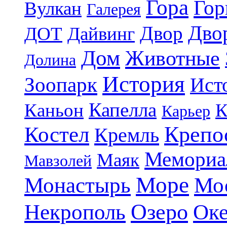
Гора
Гор
Вулкан
Галерея
Дво
Двор
ДОТ
Дайвинг
Дом
Животные
Долина
История
Зоопарк
Ист
Капелла
Каньон
К
Карьер
Крепо
Костел
Кремль
Мемориа
Маяк
Мавзолей
Море
Монастырь
Мо
Озеро
Некрополь
Ок