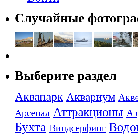
Случайные фотогр
Выберите раздел
Аквапарк
Аквариум
Акв
Аттракционы
Арсенал
Аэ
Бухта
Водо
Виндсерфинг