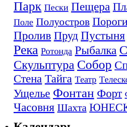
Парк
Пещера
Пл
Пески
Порог
Полуостров
Поле
Пролив
Пруд
Пустыня
Река
С
Рыбалка
Ротонда
Собор
Скульптура
Сп
Стена
Тайга
Театр
Телеск
Фонтан
Ущелье
Форт
Часовня
ЮНЕС
Шахта
Календарь