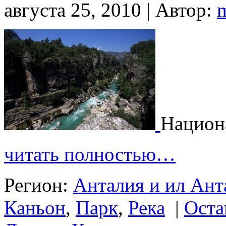
августа 25, 2010 | Автор:
Национ
читать полностью…
Регион:
Анталия и ил Ант
Каньон
,
Парк
,
Река
|
Оста