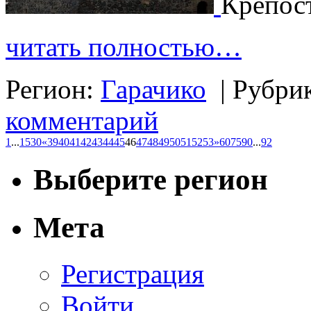
Крепос
читать полностью…
Регион:
Гарачико
|
Рубри
комментарий
1
...
15
30
«
39
40
41
42
43
44
45
46
47
48
49
50
51
52
53
»
60
75
90
...
92
Выберите регион
Мета
Регистрация
Войти