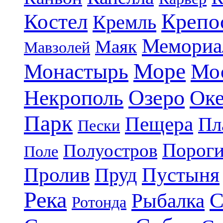
Крепо
Костел
Кремль
Мемориа
Маяк
Мавзолей
Море
Монастырь
Мо
Озеро
Некрополь
Ок
Парк
Пещера
Пл
Пески
Порог
Полуостров
Поле
Пролив
Пруд
Пустыня
Река
С
Рыбалка
Ротонда