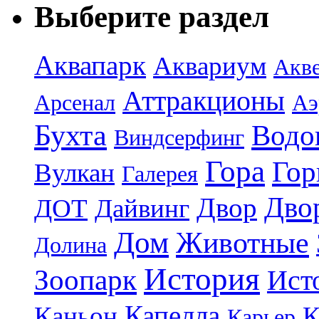
Выберите раздел
Аквапарк
Аквариум
Акв
Аттракционы
Арсенал
Аэ
Бухта
Водо
Виндсерфинг
Гора
Гор
Вулкан
Галерея
Дво
Двор
ДОТ
Дайвинг
Дом
Животные
Долина
История
Зоопарк
Ист
Капелла
Каньон
К
Карьер