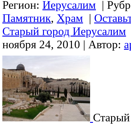
Регион:
Иерусалим
|
Рубр
Памятник
,
Храм
|
Оставь
Старый город Иерусалим
ноября 24, 2010 | Автор:
a
Старый