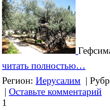
Гефсим
читать полностью…
Регион:
Иерусалим
|
Рубр
|
Оставьте комментарий
1