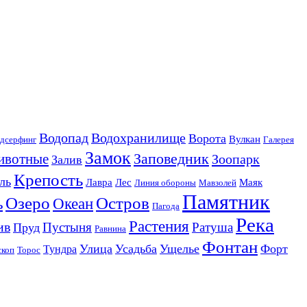
Водопад
Водохранилище
Ворота
Вулкан
дсерфинг
Галерея
Замок
Заповедник
ивотные
Зоопарк
Залив
Крепость
ль
Лавра
Лес
Маяк
Линия обороны
Мавзолей
Памятник
Озеро
Остров
ь
Океан
Пагода
Река
Растения
ив
Пустыня
Ратуша
Пруд
Равнина
Фонтан
Улица
Усадьба
Ущелье
Форт
Тундра
скоп
Торос