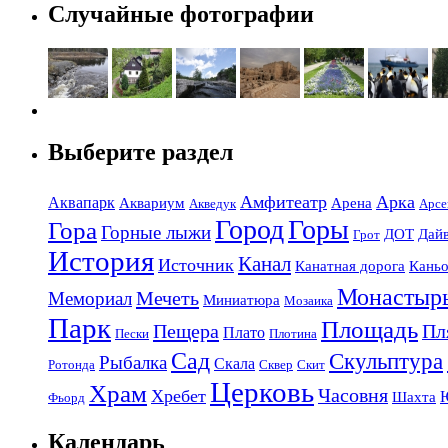
Случайные фотографии
Выберите раздел
Амфитеатр
Арка
Аквапарк
Аквариум
Арена
Акведук
Арсе
Город
Горы
Гора
Горные лыжи
ДОТ
Дай
Грот
История
Канал
Источник
Канатная дорога
Кань
Монастыр
Мечеть
Мемориал
Миниатюра
Мозаика
Парк
Площадь
Пещера
Пл
Плато
Пески
Плотина
Сад
Скульптура
Рыбалка
Скала
Ротонда
Сквер
Скит
Церковь
Храм
Часовня
Хребет
Шахта
Фьорд
Календарь