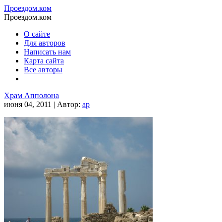
Проездом.ком
Проездом.ком
О сайте
Для авторов
Написать нам
Карта сайта
Все авторы
Храм Апполона
июня 04, 2011 | Автор:
ap