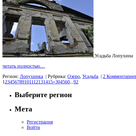
Усадьба Лопухина
читать полностью…
Регион:
Лопухинка
|
Рубрика:
Озеро
,
Усадьба
|
2 Комментарие
1
2
3
4
5
6
7
8
9
10
11
12
13
14
15
»
30
45
60
...
92
Выберите регион
Мета
Регистрация
Войти