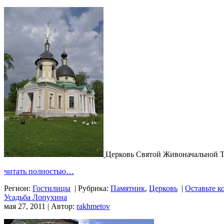
Церковь Святой Живоначальной 
читать полностью…
Регион:
Гостилицы
|
Рубрика:
Памятник
,
Церковь
|
Оставьте к
Усадьба Лопухина
мая 27, 2011 | Автор:
rakhmetov