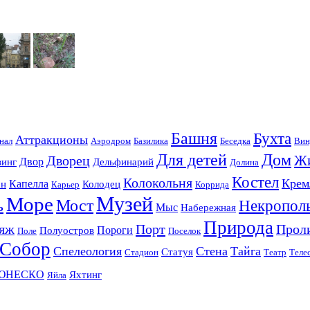
Башня
Бухта
Аттракционы
нал
Аэродром
Базилика
Беседка
Вин
Для детей
Дом
Ж
Дворец
Двор
винг
Дельфинарий
Долина
Костел
Колокольня
Крем
Капелла
он
Колодец
Карьер
Коррида
Музей
Море
ь
Мост
Некропол
Мыс
Набережная
Природа
яж
Порт
Прол
Пороги
Полуостров
Поле
Поселок
Собор
Спелеология
Стена
Тайга
Статуя
Стадион
Театр
Теле
ЮНЕСКО
Яхтинг
Яйла