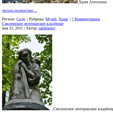
Храм Апполона
читать полностью…
Регион:
Сиде
|
Рубрика:
Музей
,
Храм
|
7 Комментариев
Смоленское лютеранское кладбище
мая 31, 2011 | Автор:
rakhmetov
Смоленское лютеранское кладбищ