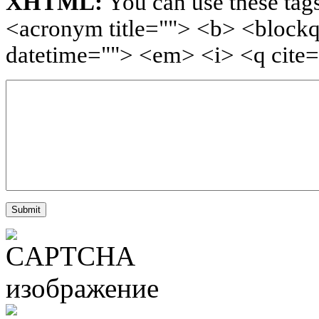
XHTML:
You can use these tags
<acronym title=""> <b> <blockq
datetime=""> <em> <i> <q cite=