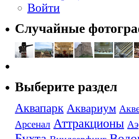
Войти
Случайные фотогр
Выберите раздел
Аквапарк
Аквариум
Акв
Аттракционы
Арсенал
Аэ
Бухта
Водо