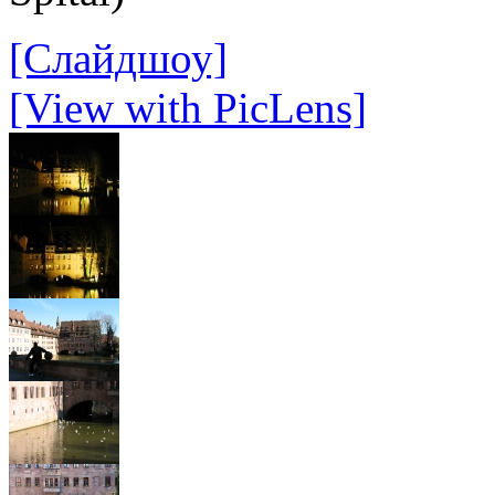
[Слайдшоу]
[View with PicLens]