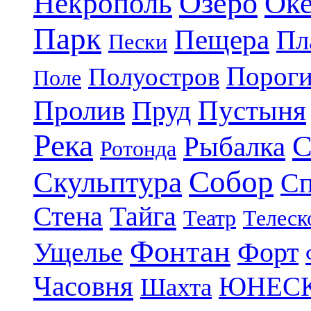
Озеро
Некрополь
Ок
Парк
Пещера
Пл
Пески
Порог
Полуостров
Поле
Пролив
Пруд
Пустыня
Река
С
Рыбалка
Ротонда
Собор
Скульптура
Сп
Стена
Тайга
Театр
Телеск
Фонтан
Ущелье
Форт
Часовня
ЮНЕС
Шахта