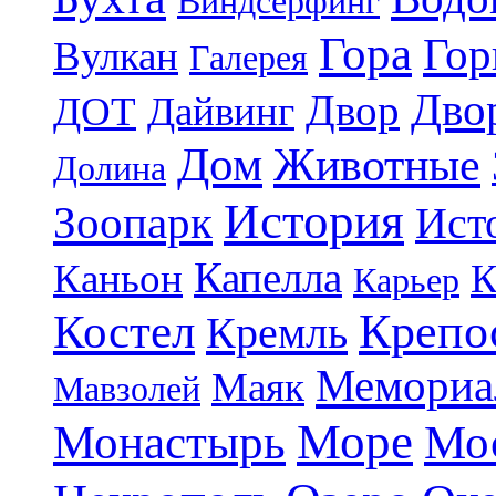
Виндсерфинг
Гора
Гор
Вулкан
Галерея
Дво
Двор
ДОТ
Дайвинг
Дом
Животные
Долина
История
Зоопарк
Ист
Капелла
Каньон
К
Карьер
Крепо
Костел
Кремль
Мемориа
Маяк
Мавзолей
Море
Монастырь
Мо