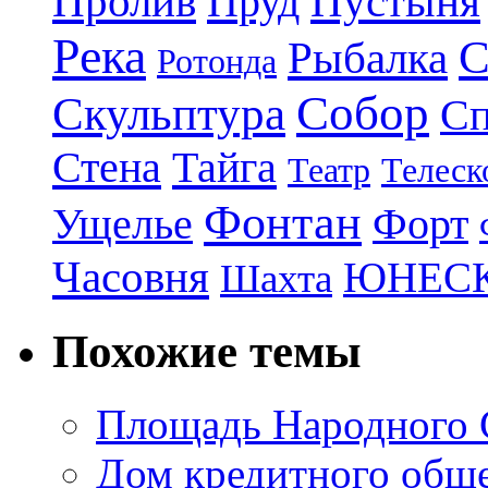
Пролив
Пруд
Пустыня
Река
С
Рыбалка
Ротонда
Собор
Скульптура
Сп
Стена
Тайга
Театр
Телеск
Фонтан
Ущелье
Форт
Часовня
ЮНЕС
Шахта
Похожие темы
Площадь Народного 
Дом кредитного обще