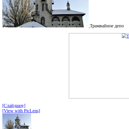
Трамвайное депо
[Слайдшоу]
[View with PicLens]