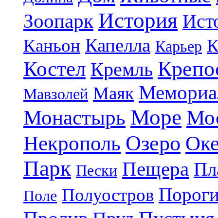
История
Зоопарк
Ист
Капелла
Каньон
К
Карьер
Крепо
Костел
Кремль
Мемориа
Маяк
Мавзолей
Море
Монастырь
Мо
Озеро
Некрополь
Ок
Парк
Пещера
Пл
Пески
Порог
Полуостров
Поле