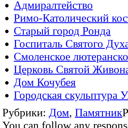
Адмиралтейство
Римо-Католический кос
Старый город Ронда
Госпиталь Святого Духа 
Смоленское лютеранск
Церковь Святой Живон
Дом Кочубея
Городская скульптура 
Рубрики:
Дом
,
Памятник
Р
You can follow any response