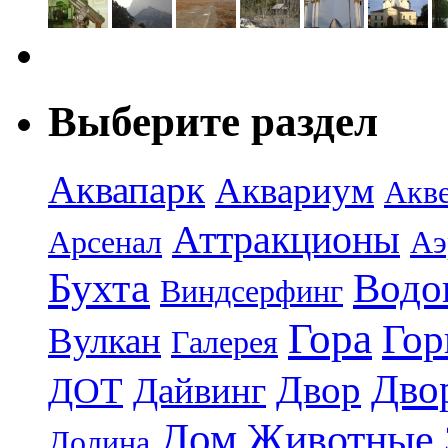
Выберите раздел
Аквапарк
Аквариум
Акв
Аттракционы
Арсенал
Аэ
Бухта
Водо
Виндсерфинг
Гора
Гор
Вулкан
Галерея
Дво
Двор
ДОТ
Дайвинг
Дом
Животные
Долина