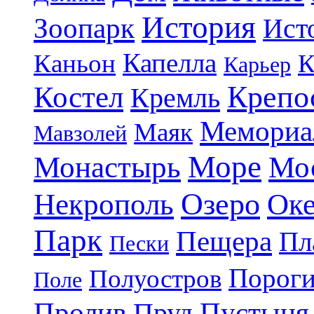
История
Зоопарк
Ист
Капелла
Каньон
К
Карьер
Крепо
Костел
Кремль
Мемориа
Маяк
Мавзолей
Море
Монастырь
Мо
Озеро
Некрополь
Ок
Парк
Пещера
Пл
Пески
Порог
Полуостров
Поле
Пролив
Пруд
Пустыня