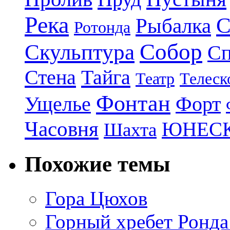
Река
С
Рыбалка
Ротонда
Собор
Скульптура
Сп
Стена
Тайга
Театр
Телеск
Фонтан
Ущелье
Форт
Часовня
ЮНЕС
Шахта
Похожие темы
Гора Цюхов
Горный хребет Ронда 