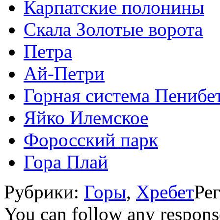
Карпатские полонины
Скала Золотые ворота
Петра
Ай-Петри
Горная система Пенибет
Яйко Илемское
Форосский парк
Гора Плай
Рубрики:
Горы
,
Хребет
Ре
You can follow any response