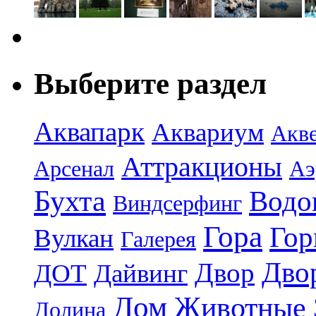
Выберите раздел
Аквапарк
Аквариум
Акв
Аттракционы
Арсенал
Аэ
Бухта
Водо
Виндсерфинг
Гора
Гор
Вулкан
Галерея
Дво
Двор
ДОТ
Дайвинг
Дом
Животные
Долина