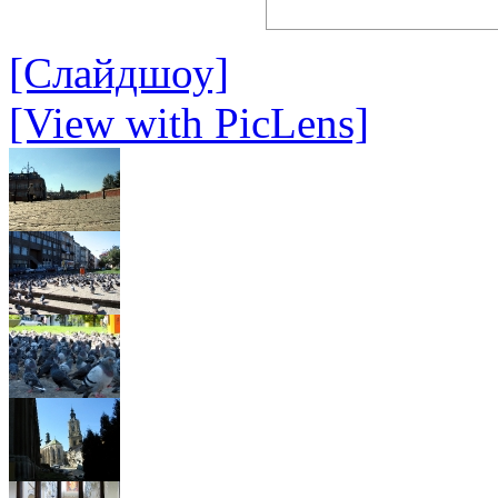
[Слайдшоу]
[View with PicLens]