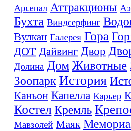
Аттракционы
Арсенал
Аэ
Бухта
Водо
Виндсерфинг
Гора
Гор
Вулкан
Галерея
Дво
Двор
ДОТ
Дайвинг
Дом
Животные
Долина
История
Зоопарк
Ист
Капелла
Каньон
К
Карьер
Крепо
Костел
Кремль
Мемориа
Маяк
Мавзолей