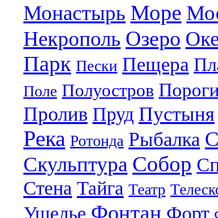
Море
Монастырь
Мо
Озеро
Некрополь
Ок
Парк
Пещера
Пл
Пески
Порог
Полуостров
Поле
Пролив
Пруд
Пустыня
Река
С
Рыбалка
Ротонда
Собор
Скульптура
Сп
Стена
Тайга
Театр
Телеск
Фонтан
Ущелье
Форт