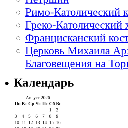
Римо-Католический к
Греко-Католический 
Францисканский кос
Церковь Михаила Арх
Благовещения на Тор
Календарь
Август 2026
Пн
Вт
Ср
Чт
Пт
Сб
Вс
1
2
3
4
5
6
7
8
9
10
11
12
13
14
15
16