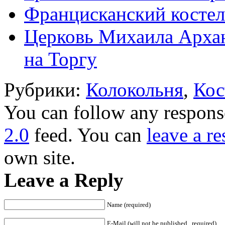
Францисканский косте
Церковь Михаила Архан
на Торгу
Рубрики:
Колокольня
,
Кос
You can follow any response
2.0
feed. You can
leave a r
own site.
Leave a Reply
Name (required)
E-Mail (will not be published , required)