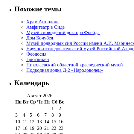
Похожие темы
Храм Апполона
Амфитеатр в Сиде
Музей сновидений доктора Фрейда
Дом Кочубея
Музей подводных сил России имени А.И. Маринес
Научно-исследовательский музей Российской Акад
Феодосия
Грютвикен
Николаевский областной краеведческий музей
Подводная лодка Д-2 «Народоволец»
Календарь
Август 2026
Пн
Вт
Ср
Чт
Пт
Сб
Вс
1
2
3
4
5
6
7
8
9
10
11
12
13
14
15
16
17
18
19
20
21
22
23