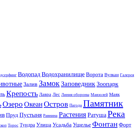
Водопад
Водохранилище
Ворота
Вулкан
дсерфинг
Галерея
Замок
Заповедник
ивотные
Зоопарк
Залив
Крепость
ль
Лавра
Лес
Маяк
Линия обороны
Мавзолей
Памятник
Озеро
Остров
ь
Океан
Пагода
Река
Растения
ив
Пустыня
Ратуша
Пруд
Равнина
Фонтан
Улица
Усадьба
Ущелье
Форт
Тундра
скоп
Торос