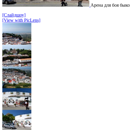
Арена для боя быков
[Слайдшоу]
[View with PicLens]