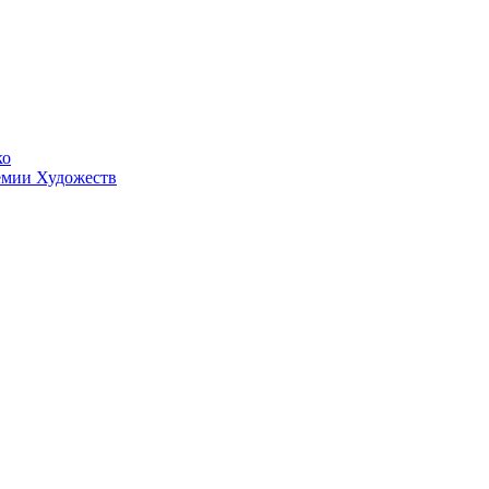
ко
емии Художеств