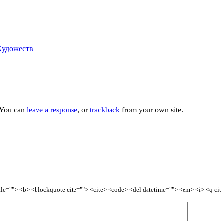
Художеств
 You can
leave a response
, or
trackback
from your own site.
title=""> <b> <blockquote cite=""> <cite> <code> <del datetime=""> <em> <i> <q ci