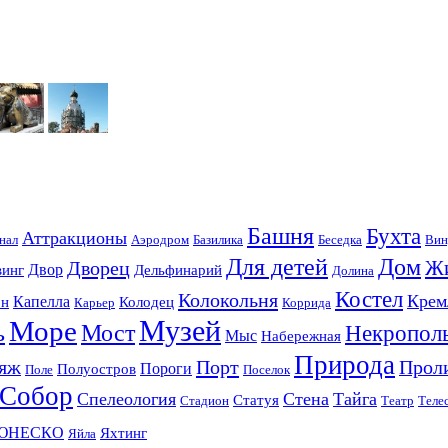
Башня
Бухта
Аттракционы
нал
Аэродром
Базилика
Беседка
Вин
Для детей
Дом
Ж
Дворец
Двор
винг
Дельфинарий
Долина
Костел
Колокольня
Крем
Капелла
он
Колодец
Карьер
Коррида
Музей
Море
ь
Мост
Некропол
Мыс
Набережная
Природа
яж
Порт
Прол
Пороги
Полуостров
Поле
Поселок
Собор
Спелеология
Стена
Тайга
Статуя
Стадион
Театр
Теле
ЮНЕСКО
Яхтинг
Яйла