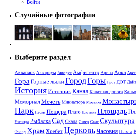
Войти
Случайные фотографии
Выберите раздел
Амфитеатр
Арка
Аквапарк
Аквариум
Арена
Акведук
Арсе
Город
Горы
Гора
Горные лыжи
ДОТ
Дай
Грот
История
Канал
Источник
Канатная дорога
Кань
Монастыр
Мечеть
Мемориал
Миниатюра
Мозаика
Парк
Площадь
Пещера
Пл
Плато
Пески
Плотина
Сад
Скульптура
Рыбалка
Скала
Ротонда
Сквер
Скит
Церковь
Храм
Часовня
Хребет
Шахта
Фьорд