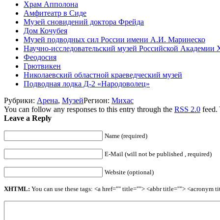
Храм Апполона
Амфитеатр в Сиде
Музей сновидений доктора Фрейда
Дом Кочубея
Музей подводных сил России имени А.И. Маринеско
Научно-исследовательский музей Российской Академии 
Феодосия
Грютвикен
Николаевский областной краеведческий музей
Подводная лодка Д-2 «Народоволец»
Рубрики:
Арена
,
Музей
Регион:
Михас
You can follow any responses to this entry through the
RSS 2.0
feed.
Leave a Reply
Name (required)
E-Mail (will not be published , required)
Website (optional)
XHTML:
You can use these tags: <a href="" title=""> <abbr title=""> <acronym 