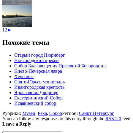
1
2
►
Похожие темы
Старый город Нюрнберг
Новгородский кремль
Собор Благовещения Пресвятой Богородицы
Киево-Печерская лавра
Херсонес
Свято-Юрьев монастырь
Ивангородская крепость
Ярославово Дворище
Екатерининский Собор
Исаакиевский собор
Рубрики:
Музей
,
Река
,
Собор
Регион:
Санкт-Петербург
You can follow any responses to this entry through the
RSS 2.0
feed.
Leave a Reply