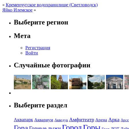
«
Кременчугское водохранилище (Светловодск)
Яйко Илемское
»
Выберите регион
Мета
Регистрация
Войти
Случайные фотографии
Выберите раздел
Амфитеатр
Арка
Аквапарк
Аквариум
Арена
Акведук
Арсе
Город
Горы
Гора
Горные лыжи
ДОТ
Дай
Грот