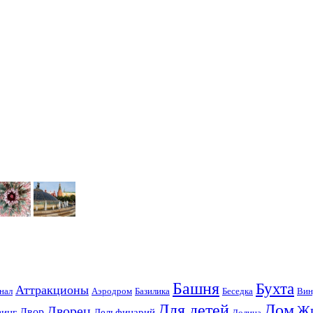
Башня
Бухта
Аттракционы
нал
Аэродром
Базилика
Беседка
Вин
Для детей
Дом
Ж
Дворец
Двор
винг
Дельфинарий
Долина