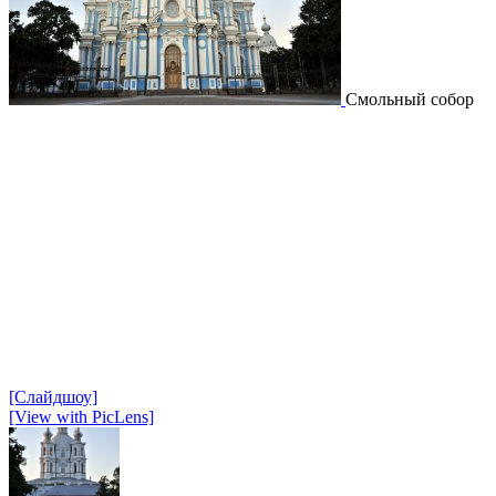
Смольный собор
[Слайдшоу]
[View with PicLens]