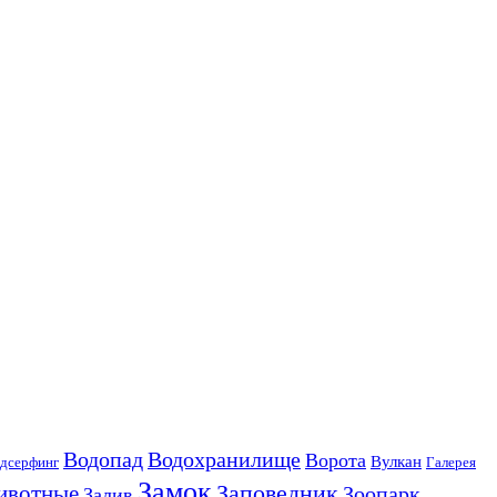
Водопад
Водохранилище
Ворота
Вулкан
дсерфинг
Галерея
Замок
Заповедник
ивотные
Зоопарк
Залив