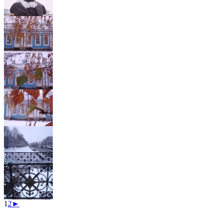
1
2
►