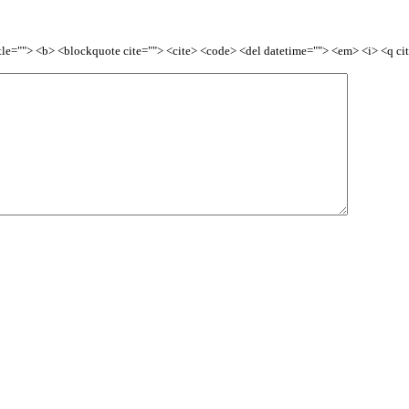
title=""> <b> <blockquote cite=""> <cite> <code> <del datetime=""> <em> <i> <q ci