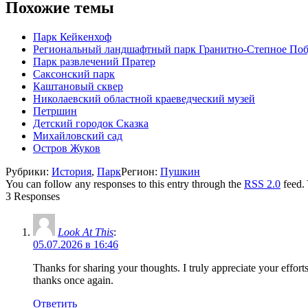
Похожие темы
Парк Кейкенхоф
Региональный ландшафтный парк Гранитно-Степное По
Парк развлечений Пратер
Саксонский парк
Каштановый сквер
Николаевский областной краеведческий музей
Петршин
Детский городок Сказка
Михайловский сад
Остров Жуков
Рубрики:
История
,
Парк
Регион:
Пушкин
You can follow any responses to this entry through the
RSS 2.0
feed.
3 Responses
Look At This
:
05.07.2026 в 16:46
Thanks for sharing your thoughts. I truly appreciate your efforts
thanks once again.
Ответить