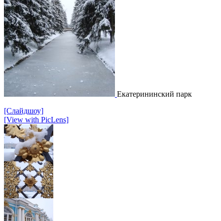
Екатерининский парк
[Слайдшоу]
[View with PicLens]