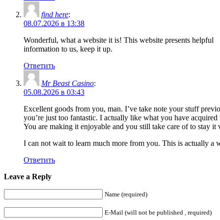
find here
:
08.07.2026 в 13:38
Wonderful, what a website it is! This website presents helpful
information to us, keep it up.
Ответить
Mr Beast Casino
:
05.08.2026 в 03:43
Excellent goods from you, man. I’ve take note your stuff previ
you’re just too fantastic. I actually like what you have acquired
You are making it enjoyable and you still take care of to stay it 
I can not wait to learn much more from you. This is actually a w
Ответить
Leave a Reply
Name (required)
E-Mail (will not be published , required)