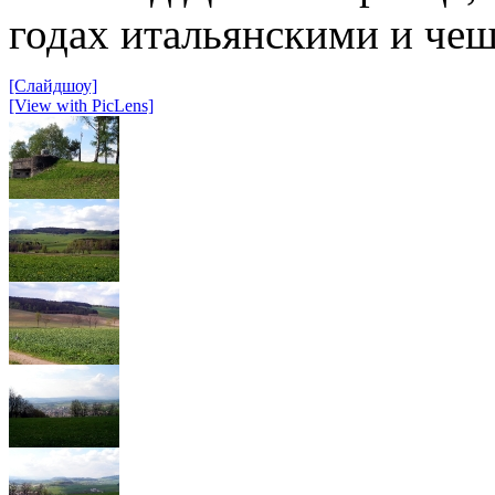
годах итальянскими и че
[Слайдшоу]
[View with PicLens]