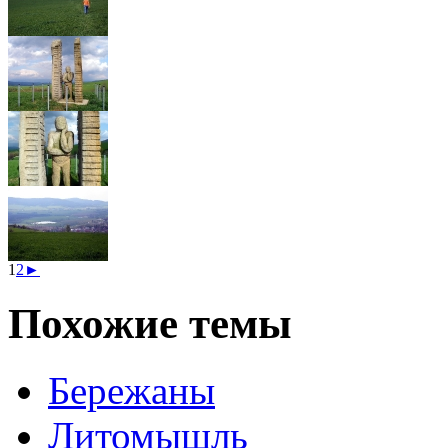
1
2
►
Похожие темы
Бережаны
Литомышль