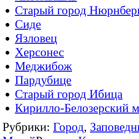
Старый город Нюрнбер
Сиде
Язловец
Херсонес
Меджибож
Пардубице
Старый город Ибица
Кирилло-Белозерский 
Рубрики:
Город
,
Заповедн