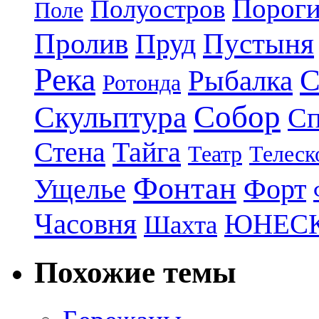
Порог
Полуостров
Поле
Пролив
Пруд
Пустыня
Река
С
Рыбалка
Ротонда
Собор
Скульптура
Сп
Стена
Тайга
Театр
Телеск
Фонтан
Ущелье
Форт
Часовня
ЮНЕС
Шахта
Похожие темы