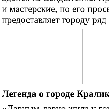
и мастерские, по его прос
предоставляет городу ряд
Легенда о городе Крали
«Давным-давно жила у го