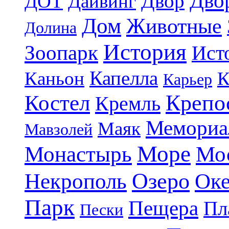
Дво
Двор
ДОТ
Дайвинг
Дом
Животные
Долина
История
Зоопарк
Ист
Капелла
Каньон
К
Карьер
Крепо
Костел
Кремль
Мемориа
Маяк
Мавзолей
Море
Монастырь
Мо
Озеро
Некрополь
Ок
Парк
Пещера
Пл
Пески