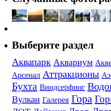
Выберите раздел
Аквапарк
Аквариум
Акв
Аттракционы
Арсенал
Аэ
Бухта
Водо
Виндсерфинг
Гора
Гор
Вулкан
Галерея