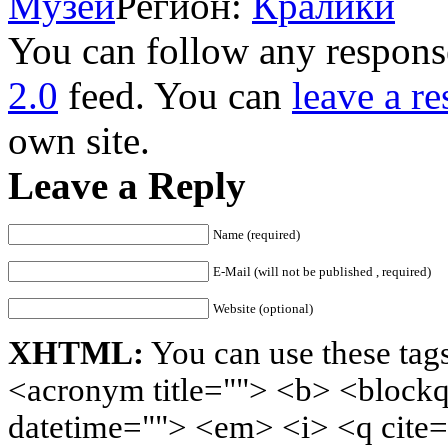
Музей
Регион:
Кралики
You can follow any response
2.0
feed. You can
leave a r
own site.
Leave a Reply
Name (required)
E-Mail (will not be published , required)
Website (optional)
XHTML:
You can use these tags
<acronym title=""> <b> <blockq
datetime=""> <em> <i> <q cite=