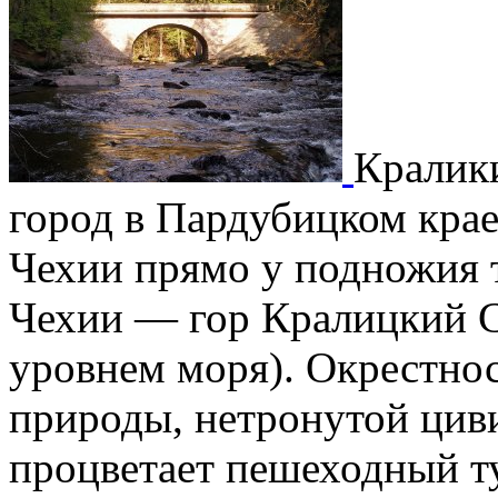
Кралики
город в Пардубицком крае
Чехии прямо у подножия т
Чехии — гор Кралицкий С
уровнем моря). Окрестнос
природы, нетронутой циви
процветает пешеходный т