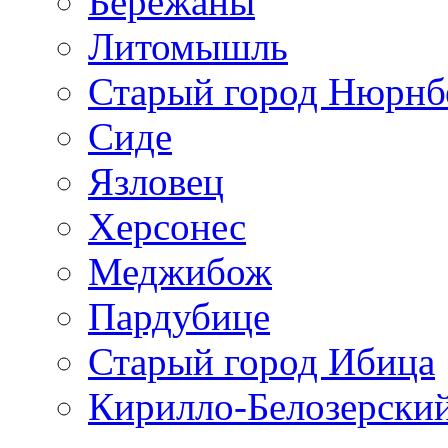
Бережаны
Литомышль
Старый город Нюрнб
Сиде
Язловец
Херсонес
Меджибож
Пардубице
Старый город Ибица
Кирилло-Белозерски