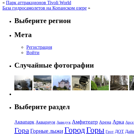
«
Парк аттракционов Tivoli World
База гидросамолетов на Копанском озере
»
Выберите регион
Мета
Регистрация
Войти
Случайные фотографии
Выберите раздел
Амфитеатр
Арка
Аквапарк
Аквариум
Арена
Акведук
Арсе
Город
Горы
Гора
Горные лыжи
ДОТ
Дай
Грот