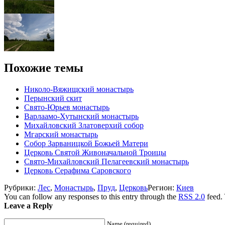
Похожие темы
Николо-Вяжищский монастырь
Перынский скит
Свято-Юрьев монастырь
Варлаамо-Хутынский монастырь
Михайловский Златоверхий собор
Мгарский монастырь
Собор Зарваницкой Божьей Матери
Церковь Святой Живоначальной Троицы
Свято-Михайловский Пелагеевский монастырь
Церковь Серафима Саровского
Рубрики:
Лес
,
Монастырь
,
Пруд
,
Церковь
Регион:
Киев
You can follow any responses to this entry through the
RSS 2.0
feed.
Leave a Reply
Name (required)