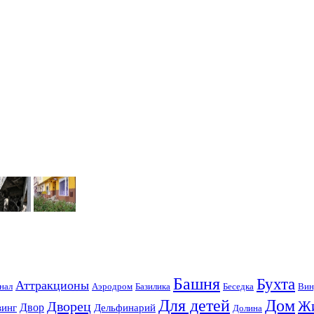
Башня
Бухта
Аттракционы
нал
Аэродром
Базилика
Беседка
Вин
Для детей
Дом
Ж
Дворец
Двор
винг
Дельфинарий
Долина