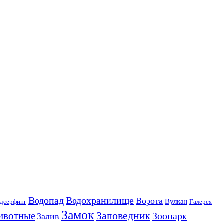
Водопад
Водохранилище
Ворота
Вулкан
дсерфинг
Галерея
Замок
Заповедник
ивотные
Зоопарк
Залив