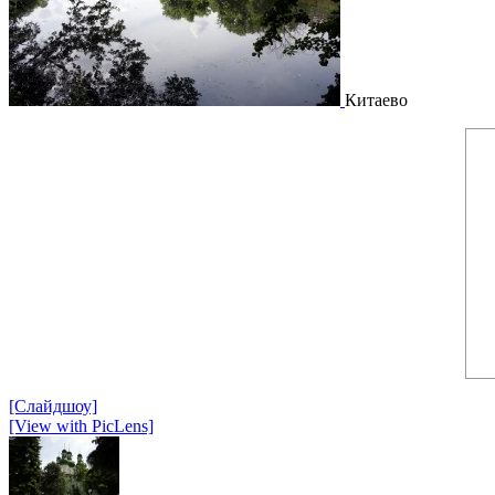
Китаево
[Слайдшоу]
[View with PicLens]