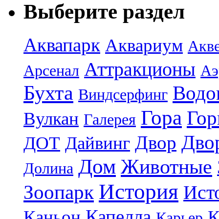
Выберите раздел
Аквапарк
Аквариум
Акв
Аттракционы
Арсенал
Аэ
Бухта
Водо
Виндсерфинг
Гора
Гор
Вулкан
Галерея
Дво
Двор
ДОТ
Дайвинг
Дом
Животные
Долина
История
Зоопарк
Ист
Капелла
Каньон
К
Карьер