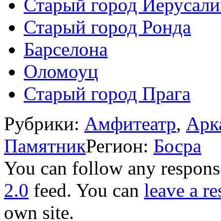
Старый город Иерусал
Старый город Ронда
Барселона
Оломоуц
Старый город Прага
Рубрики:
Амфитеатр
,
Арк
Памятник
Регион:
Босра
You can follow any response
2.0
feed. You can
leave a r
own site.