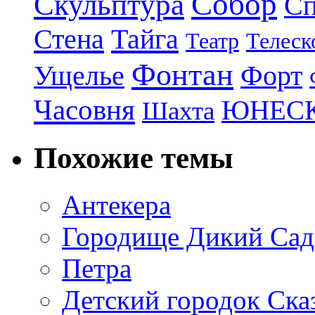
Собор
Скульптура
Сп
Стена
Тайга
Театр
Телеск
Фонтан
Ущелье
Форт
Часовня
ЮНЕС
Шахта
Похожие темы
Антекера
Городище Дикий Сад
Петра
Детский городок Ска