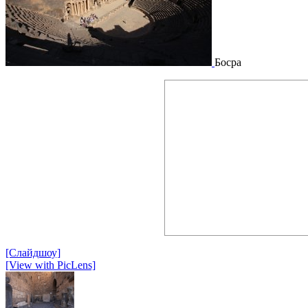
Босра
[Слайдшоу]
[View with PicLens]