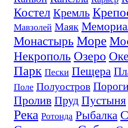
Крепо
Костел
Кремль
Мемориа
Маяк
Мавзолей
Море
Монастырь
Мо
Озеро
Некрополь
Ок
Парк
Пещера
Пл
Пески
Порог
Полуостров
Поле
Пролив
Пруд
Пустыня
Река
С
Рыбалка
Ротонда