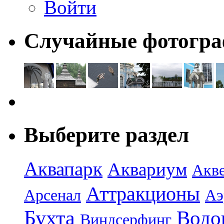
Войти
Случайные фотогр
Выберите раздел
Аквапарк
Аквариум
Акв
Аттракционы
Арсенал
Аэ
Бухта
Водо
Виндсерфинг