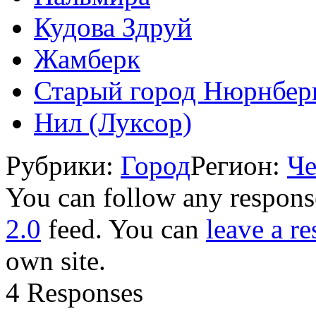
Кудова Здруй
Жамберк
Старый город Нюрнбер
Нил (Луксор)
Рубрики:
Город
Регион:
Ч
You can follow any response
2.0
feed. You can
leave a r
own site.
4 Responses