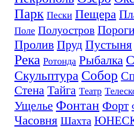
Парк
Пещера
Пл
Пески
Порог
Полуостров
Поле
Пролив
Пруд
Пустыня
Река
С
Рыбалка
Ротонда
Собор
Скульптура
Сп
Стена
Тайга
Театр
Телеск
Фонтан
Ущелье
Форт
Часовня
ЮНЕС
Шахта