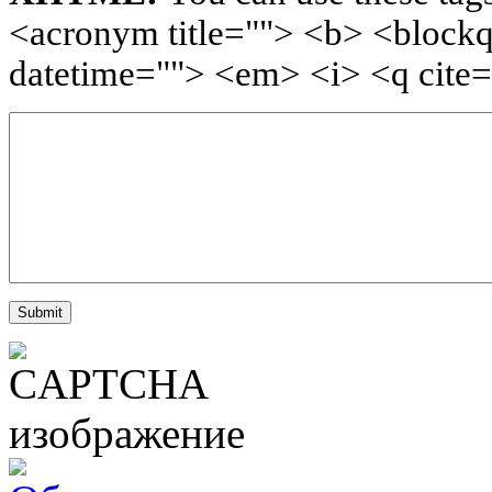
<acronym title=""> <b> <blockq
datetime=""> <em> <i> <q cite=