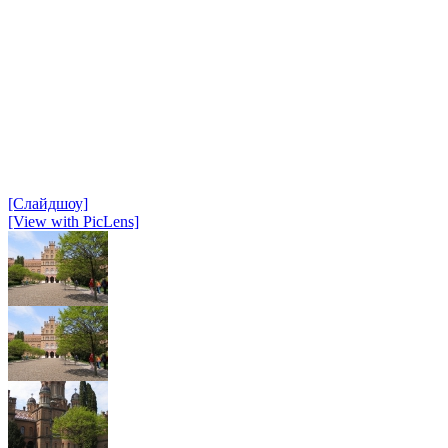
[Слайдшоу]
[View with PicLens]