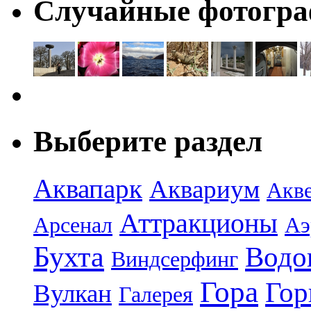
Случайные фотогр
Выберите раздел
Аквапарк
Аквариум
Акв
Аттракционы
Арсенал
Аэ
Бухта
Водо
Виндсерфинг
Гора
Гор
Вулкан
Галерея