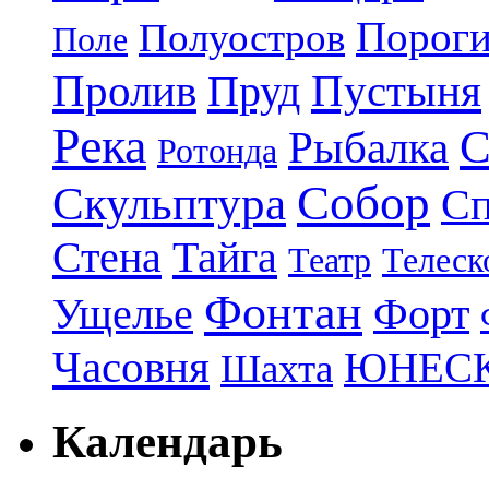
Порог
Полуостров
Поле
Пролив
Пруд
Пустыня
Река
С
Рыбалка
Ротонда
Собор
Скульптура
Сп
Стена
Тайга
Театр
Телеск
Фонтан
Ущелье
Форт
Часовня
ЮНЕС
Шахта
Календарь