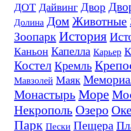
Дво
Двор
ДОТ
Дайвинг
Дом
Животные
Долина
История
Зоопарк
Ист
Капелла
Каньон
К
Карьер
Крепо
Костел
Кремль
Мемориа
Маяк
Мавзолей
Море
Монастырь
Мо
Озеро
Некрополь
Ок
Парк
Пещера
Пл
Пески