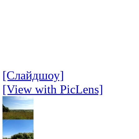
[Слайдшоу]
[View with PicLens]