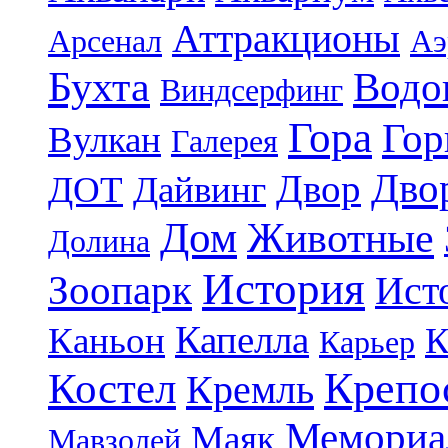
Аттракционы
Арсенал
Аэ
Бухта
Водо
Виндсерфинг
Гора
Гор
Вулкан
Галерея
Дво
Двор
ДОТ
Дайвинг
Дом
Животные
Долина
История
Зоопарк
Ист
Капелла
Каньон
К
Карьер
Крепо
Костел
Кремль
Мемориа
Маяк
Мавзолей