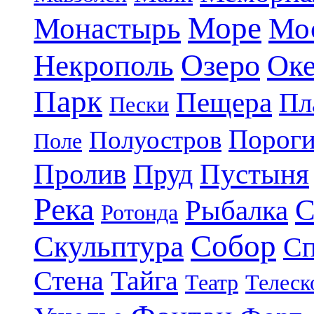
Море
Монастырь
Мо
Озеро
Некрополь
Ок
Парк
Пещера
Пл
Пески
Порог
Полуостров
Поле
Пролив
Пруд
Пустыня
Река
С
Рыбалка
Ротонда
Собор
Скульптура
Сп
Стена
Тайга
Театр
Телеск