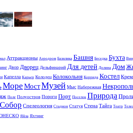
Башня
Бухта
Аттракционы
нал
Аэродром
Базилика
Беседка
Вин
Для детей
Дом
Ж
Дворец
Двор
винг
Дельфинарий
Долина
Костел
Колокольня
Крем
Капелла
он
Колодец
Карьер
Коррида
Музей
Море
ь
Мост
Некропол
Мыс
Набережная
Природа
яж
Порт
Прол
Пороги
Полуостров
Поле
Поселок
Собор
Спелеология
Стена
Тайга
Статуя
Стадион
Театр
Теле
ЮНЕСКО
Яхтинг
Яйла