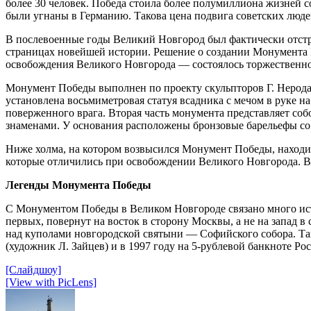
более 30 человек. Победа стоила более полумиллиона жизней с
были угнаны в Германию. Такова цена подвига советских людей
В послевоенные годы Великий Новгород был фактически отстр
страницах новейшей истории. Решение о создании Монумента 
освобождения Великого Новгорода — состоялось торжественно
Монумент Победы выполнен по проекту скульпторов Г. Нерода,
установлена восьмиметровая статуя всадника с мечом в руке н
поверженного врага. Вторая часть монумента представляет со
знаменами. У основания расположены бронзовые барельефы со
Ниже холма, на котором возвысился Монумент Победы, находит
которые отличились при освобождении Великого Новгорода. В
Легенды Монумента Победы
С Монументом Победы в Великом Новгороде связано много исто
первых, повернут на восток в сторону Москвы, а не на запад
над куполами новгородской святыни — Софийского собора. Так
(художник Л. Зайцев) и в 1997 году на 5-рублевой банкноте Р
[Слайдшоу]
[View with PicLens]