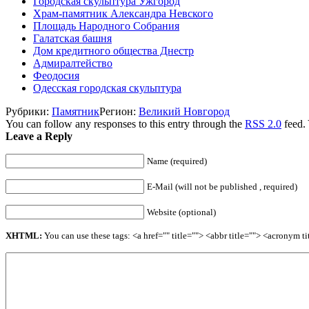
Городская скульптура Ужгород
Храм-памятник Александра Невского
Площадь Народного Собрания
Галатская башня
Дом кредитного общества Днестр
Адмиралтейство
Феодосия
Одесская городская скульптура
Рубрики:
Памятник
Регион:
Великий Новгород
You can follow any responses to this entry through the
RSS 2.0
feed.
Leave a Reply
Name (required)
E-Mail (will not be published , required)
Website (optional)
XHTML:
You can use these tags: <a href="" title=""> <abbr title=""> <acronym 