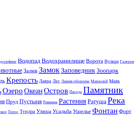
Водопад
Водохранилище
Ворота
Вулкан
дсерфинг
Галерея
Замок
Заповедник
ивотные
Зоопарк
Залив
Крепость
ль
Лавра
Лес
Маяк
Линия обороны
Мавзолей
Памятник
Озеро
Остров
ь
Океан
Пагода
Река
Растения
ив
Пустыня
Ратуша
Пруд
Равнина
Фонтан
Улица
Усадьба
Ущелье
Форт
Тундра
скоп
Торос