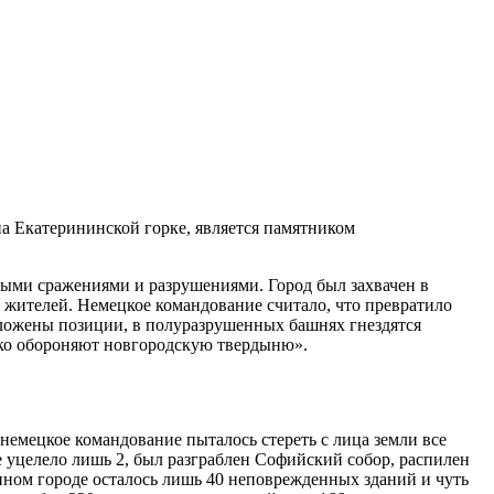
а Екатерининской горке, является памятником
ми сражениями и разрушениями. Город был захвачен в
х жителей. Немецкое командование считало, что превратило
оложены позиции, в полуразрушенных башнях гнездятся
йко обороняют новгородскую твердыню».
 немецкое командование пыталось стереть с лица земли все
 уцелело лишь 2, был разграблен Софийский собор, распилен
нном городе осталось лишь 40 неповрежденных зданий и чуть