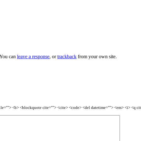
 You can
leave a response
, or
trackback
from your own site.
title=""> <b> <blockquote cite=""> <cite> <code> <del datetime=""> <em> <i> <q ci