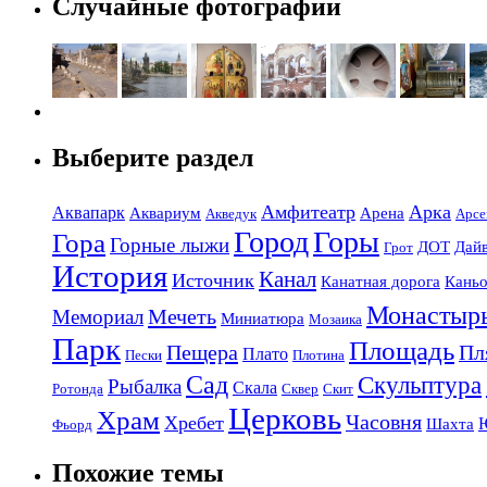
Случайные фотографии
Выберите раздел
Амфитеатр
Арка
Аквапарк
Аквариум
Арена
Акведук
Арсе
Город
Горы
Гора
Горные лыжи
ДОТ
Дай
Грот
История
Канал
Источник
Канатная дорога
Кань
Монастыр
Мечеть
Мемориал
Миниатюра
Мозаика
Парк
Площадь
Пещера
Пл
Плато
Пески
Плотина
Сад
Скульптура
Рыбалка
Скала
Ротонда
Сквер
Скит
Церковь
Храм
Часовня
Хребет
Шахта
Фьорд
Похожие темы