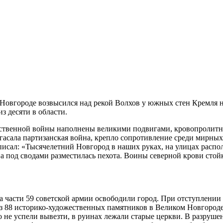
овгороде возвысился над рекой Волхов у южных стен Кремля н
з десяти в области.
ственной войны наполнены великими подвигами, кровопролитны
 угасала партизанская война, крепло сопротивление среди мирны
 писал: «Тысячелетний Новгород в наших руках, на улицах расп
а под сводами разместилась пехота. Воины северной крови сто
да части 59 советской армии освободили город. При отступлении
з 88 историко-художественных памятников в Великом Новгороде
 не успели вывезти, в руинах лежали старые церкви. В разруше