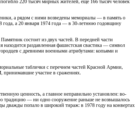
к погибло 220 тысяч мирных жителей, еще 166 тысяч человек
ники, а рядом с ними возведены мемориалы — в память о
года, а 20 января 1974 года — в 30-летнюю годовщину
амятник состоит из двух частей. В передней части
ня находится раздавленная фашистская свастика — символ
вгородцев с древними военными атрибутами: копьями и
емориальные таблички с перечнем частей Красной Армии,
М, принимавшие участие в сражениях.
венную ценность, а главное неправильно установлен: во-
внюю традицию — ни одно сооружение раньше не возвышалось
ы дважды попало в широкий тираж: в 1978 году на конвертах