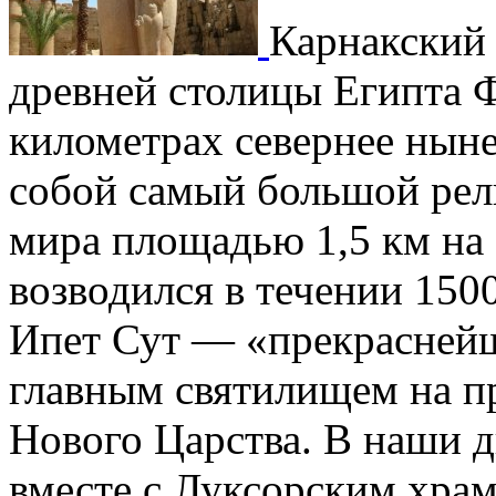
Карнакский 
древней столицы Египта Ф
километрах севернее ныне
собой самый большой рел
мира площадью 1,5 км на 
возводился в течении 1500
Ипет Сут — «прекраснейше
главным святилищем на п
Нового Царства. В наши 
вместе с Луксорским храм