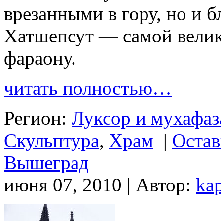
врезанными в гору, но и 
Хатшепсут — самой велик
фараону.
читать полностью…
Регион:
Луксор и мухафаз
Скульптура
,
Храм
|
Остав
Вышеград
июня 07, 2010 | Автор:
ka