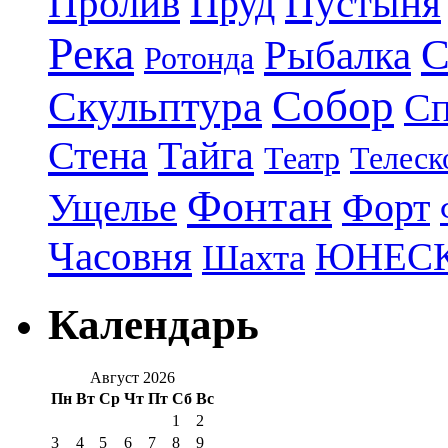
Пролив
Пруд
Пустыня
Река
С
Рыбалка
Ротонда
Собор
Скульптура
Сп
Стена
Тайга
Театр
Телеск
Фонтан
Ущелье
Форт
Часовня
ЮНЕС
Шахта
Календарь
Август 2026
Пн
Вт
Ср
Чт
Пт
Сб
Вс
1
2
3
4
5
6
7
8
9