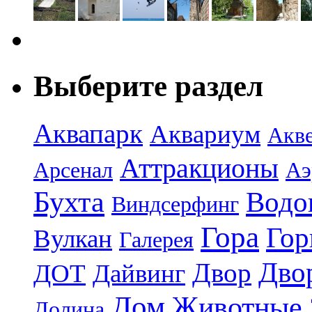
Выберите раздел
Аквапарк
Аквариум
Акв
Аттракционы
Арсенал
Аэ
Бухта
Водо
Виндсерфинг
Гора
Гор
Вулкан
Галерея
Дво
Двор
ДОТ
Дайвинг
Дом
Животные
Долина