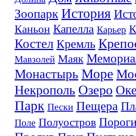
История
Зоопарк
Ист
Капелла
Каньон
К
Карьер
Крепо
Костел
Кремль
Мемориа
Маяк
Мавзолей
Море
Монастырь
Мо
Озеро
Некрополь
Ок
Парк
Пещера
Пл
Пески
Порог
Полуостров
Поле