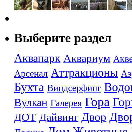
Выберите раздел
Аквапарк
Аквариум
Акв
Аттракционы
Арсенал
Аэ
Бухта
Водо
Виндсерфинг
Гора
Гор
Вулкан
Галерея
Дво
Двор
ДОТ
Дайвинг
Дом
Животные