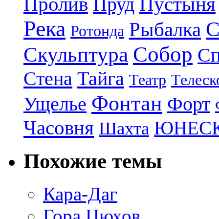
Пролив
Пруд
Пустыня
Река
С
Рыбалка
Ротонда
Собор
Скульптура
Сп
Стена
Тайга
Театр
Телеск
Фонтан
Ущелье
Форт
Часовня
ЮНЕС
Шахта
Похожие темы
Кара-Даг
Гора Цюхов