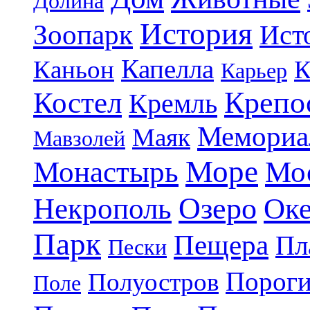
Долина
История
Зоопарк
Ист
Капелла
Каньон
К
Карьер
Крепо
Костел
Кремль
Мемориа
Маяк
Мавзолей
Море
Монастырь
Мо
Озеро
Некрополь
Ок
Парк
Пещера
Пл
Пески
Порог
Полуостров
Поле