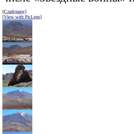
[Слайдшоу]
[View with PicLens]