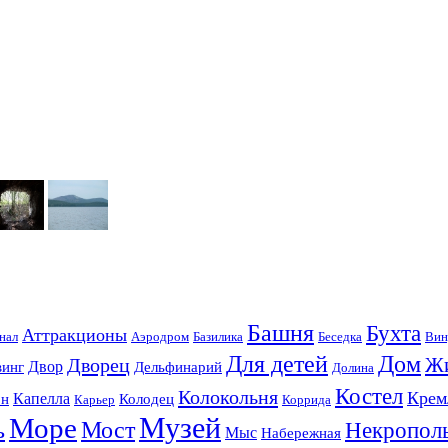
Башня
Бухта
Аттракционы
нал
Аэродром
Базилика
Беседка
Вин
Для детей
Дом
Ж
Дворец
Двор
винг
Дельфинарий
Долина
Костел
Колокольня
Крем
Капелла
он
Колодец
Карьер
Коррида
Музей
Море
ь
Мост
Некропол
Мыс
Набережная