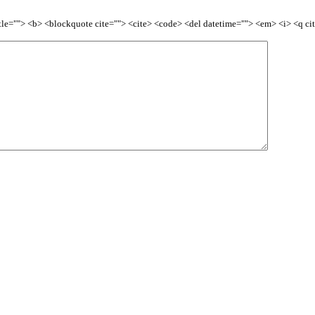
title=""> <b> <blockquote cite=""> <cite> <code> <del datetime=""> <em> <i> <q ci