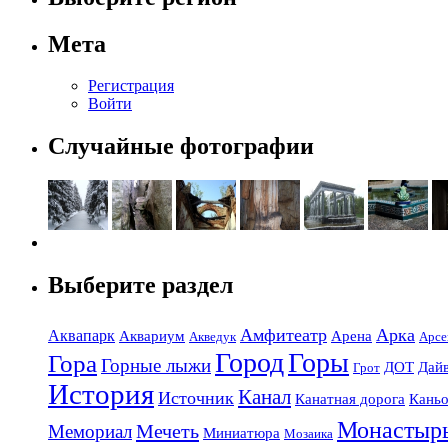
Мета
Регистрация
Войти
Случайные фотографии
Выберите раздел
Амфитеатр
Арка
Аквапарк
Аквариум
Арена
Акведук
Арсе
Город
Горы
Гора
Горные лыжи
ДОТ
Дай
Грот
История
Канал
Источник
Канатная дорога
Кань
Монастыр
Мечеть
Мемориал
Миниатюра
Мозаика