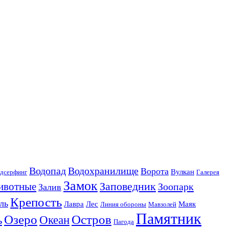
Водопад
Водохранилище
Ворота
Вулкан
дсерфинг
Галерея
Замок
Заповедник
ивотные
Зоопарк
Залив
Крепость
ль
Лавра
Лес
Маяк
Линия обороны
Мавзолей
Памятник
Озеро
Остров
ь
Океан
Пагода