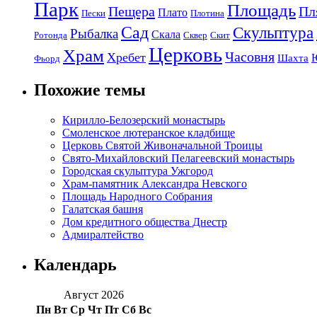
Парк
Площадь
Пещера
Пл
Плато
Пески
Плотина
Сад
Скульптура
Рыбалка
Скала
Ротонда
Сквер
Скит
Церковь
Храм
Часовня
Хребет
Шахта
Фьорд
Похожие темы
Кирилло-Белозерский монастырь
Смоленское лютеранское кладбище
Церковь Святой Живоначальной Троицы
Свято-Михайловский Пелагеевский монастырь
Городская скульптура Ужгород
Храм-памятник Александра Невского
Площадь Народного Собрания
Галатская башня
Дом кредитного общества Днестр
Адмиралтейство
Календарь
Август 2026
Пн
Вт
Ср
Чт
Пт
Сб
Вс