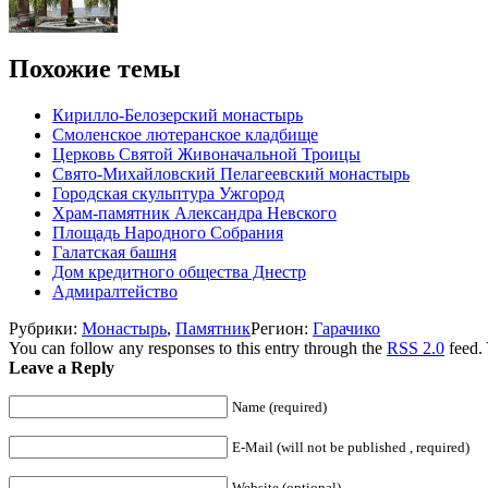
Похожие темы
Кирилло-Белозерский монастырь
Смоленское лютеранское кладбище
Церковь Святой Живоначальной Троицы
Свято-Михайловский Пелагеевский монастырь
Городская скульптура Ужгород
Храм-памятник Александра Невского
Площадь Народного Собрания
Галатская башня
Дом кредитного общества Днестр
Адмиралтейство
Рубрики:
Монастырь
,
Памятник
Регион:
Гарачико
You can follow any responses to this entry through the
RSS 2.0
feed.
Leave a Reply
Name (required)
E-Mail (will not be published , required)
Website (optional)