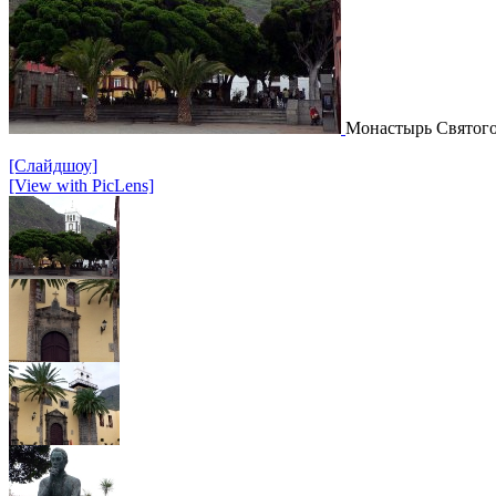
Монастырь Святог
[Слайдшоу]
[View with PicLens]