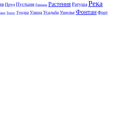
Река
Растения
ив
Пустыня
Ратуша
Пруд
Равнина
Фонтан
Улица
Усадьба
Ущелье
Форт
Тундра
скоп
Торос