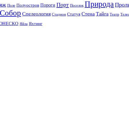
Природа
яж
Порт
Прол
Пороги
Полуостров
Поле
Поселок
Собор
Спелеология
Стена
Тайга
Статуя
Стадион
Театр
Теле
ЮНЕСКО
Яхтинг
Яйла