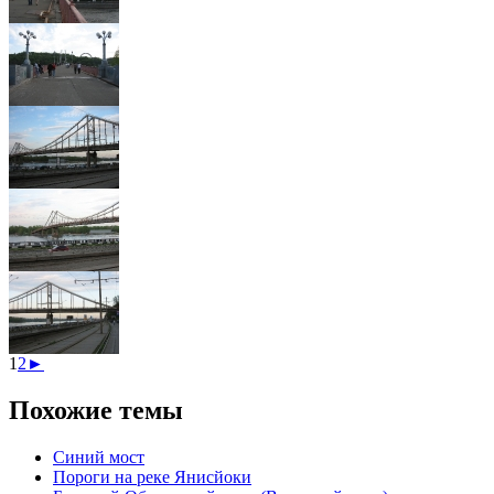
1
2
►
Похожие темы
Синий мост
Пороги на реке Янисйоки