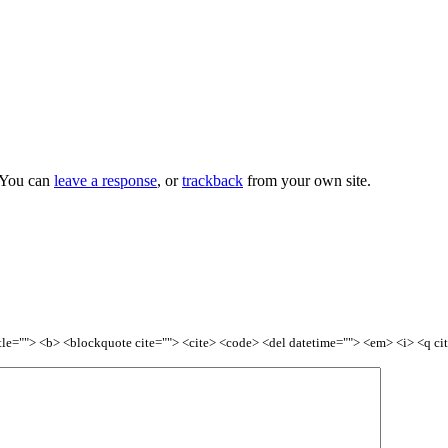
 You can
leave a response
, or
trackback
from your own site.
title=""> <b> <blockquote cite=""> <cite> <code> <del datetime=""> <em> <i> <q ci