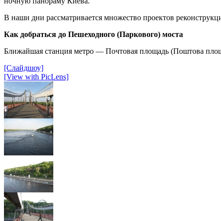
ночную панораму Киева.
В наши дни рассматривается множество проектов реконструкци
Как добраться до Пешеходного (Паркового) моста
Ближайшая станция метро — Почтовая площадь (Поштова площ
[Слайдшоу]
[View with PicLens]