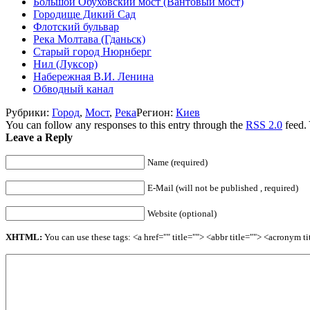
Большой Обуховский мост (Вантовый мост)
Городище Дикий Сад
Флотский бульвар
Река Молтава (Гданьск)
Старый город Нюрнберг
Нил (Луксор)
Набережная В.И. Ленина
Обводный канал
Рубрики:
Город
,
Мост
,
Река
Регион:
Киев
You can follow any responses to this entry through the
RSS 2.0
feed.
Leave a Reply
Name (required)
E-Mail (will not be published , required)
Website (optional)
XHTML:
You can use these tags: <a href="" title=""> <abbr title=""> <acronym 