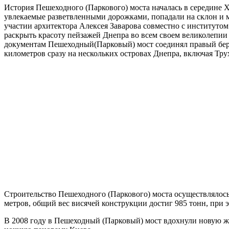
История Пешеходного (Паркового) моста началась в середине X
увлекаемые разветвленными дорожками, попадали на склон и м
участии архитектора Алексея Заварова совместно с институто
раскрыть красоту пейзажей Днепра во всем своем великолепии
документам Пешеходный(Парковый) мост соединял правый берег
километров сразу на нескольких островах Днепра, включая Тру
Строительство Пешеходного (Паркового) моста осуществлялось 
метров, общий вес висячей конструкции достиг 985 тонн, при 
В 2008 году в Пешеходный (Парковый) мост вдохнули новую жи