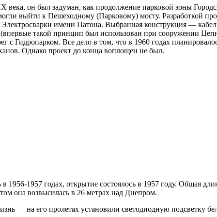
X века, он был задуман, как продолжение парковой зоны Городск
огли выйти к Пешеходному (Парковому) мосту. Разработкой про
м Электросварки имени Патона. Выбранная конструкция — кабель
 (впервые такой принцип был использован при сооружении Цепно
 с Гидропарком. Все дело в том, что в 1960 годах планировал
ханов. Однако проект до конца воплощен не был.
в 1956-1957 годах, открытие состоялось в 1957 году. Общая дли
этом она возвысилась в 26 метрах над Днепром.
знь — на его пролетах установили светодиодную подсветку бел