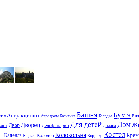
Башня
Бухта
Аттракционы
нал
Аэродром
Базилика
Беседка
Вин
Для детей
Дом
Ж
Дворец
Двор
винг
Дельфинарий
Долина
Костел
Колокольня
Крем
Капелла
он
Колодец
Карьер
Коррида