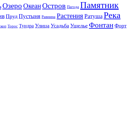
Памятник
Озеро
Остров
ь
Океан
Пагода
Река
Растения
ив
Пустыня
Ратуша
Пруд
Равнина
Фонтан
Улица
Усадьба
Ущелье
Форт
Тундра
скоп
Торос