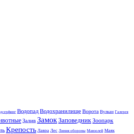
Водопад
Водохранилище
Ворота
Вулкан
дсерфинг
Галерея
Замок
Заповедник
ивотные
Зоопарк
Залив
Крепость
ль
Лавра
Лес
Маяк
Линия обороны
Мавзолей