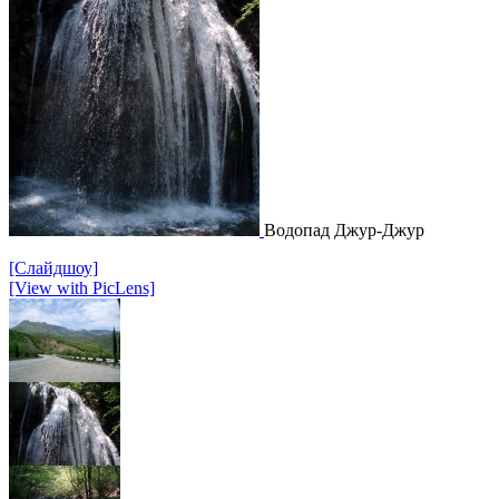
Водопад Джур-Джур
[Слайдшоу]
[View with PicLens]