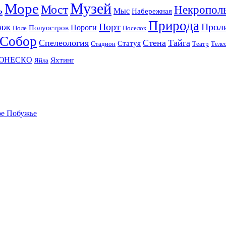
Музей
Море
ь
Мост
Некропол
Мыс
Набережная
Природа
яж
Порт
Прол
Пороги
Полуостров
Поле
Поселок
Собор
Спелеология
Стена
Тайга
Статуя
Стадион
Театр
Теле
ЮНЕСКО
Яхтинг
Яйла
ое Побужье