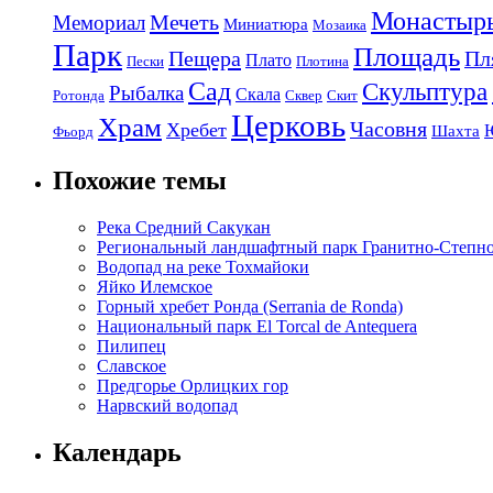
Монастыр
Мечеть
Мемориал
Миниатюра
Мозаика
Парк
Площадь
Пещера
Пл
Плато
Пески
Плотина
Сад
Скульптура
Рыбалка
Скала
Ротонда
Сквер
Скит
Церковь
Храм
Часовня
Хребет
Шахта
Фьорд
Похожие темы
Река Средний Сакукан
Региональный ландшафтный парк Гранитно-Степн
Водопад на реке Тохмайоки
Яйко Илемское
Горный хребет Ронда (Serrania de Ronda)
Национальный парк El Torcal de Antequera
Пилипец
Славское
Предгорье Орлицких гор
Нарвский водопад
Календарь