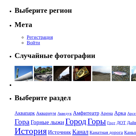
Выберите регион
Мета
Регистрация
Войти
Случайные фотографии
Выберите раздел
Амфитеатр
Арка
Аквапарк
Аквариум
Арена
Акведук
Арсе
Город
Горы
Гора
Горные лыжи
ДОТ
Дай
Грот
История
Канал
Источник
Канатная дорога
Кань