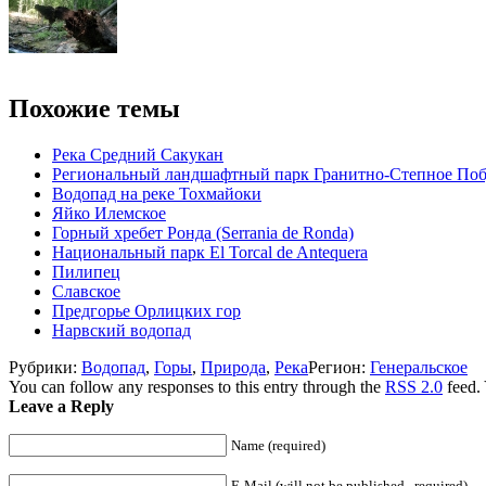
Похожие темы
Река Средний Сакукан
Региональный ландшафтный парк Гранитно-Степное По
Водопад на реке Тохмайоки
Яйко Илемское
Горный хребет Ронда (Serrania de Ronda)
Национальный парк El Torcal de Antequera
Пилипец
Славское
Предгорье Орлицких гор
Нарвский водопад
Рубрики:
Водопад
,
Горы
,
Природа
,
Река
Регион:
Генеральское
You can follow any responses to this entry through the
RSS 2.0
feed.
Leave a Reply
Name (required)
E-Mail (will not be published , required)