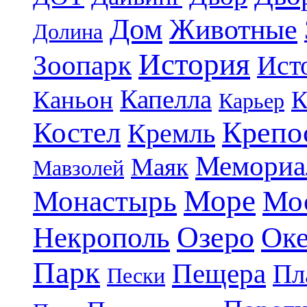
Дом
Животные
Долина
История
Зоопарк
Ист
Капелла
Каньон
К
Карьер
Крепо
Костел
Кремль
Мемориа
Маяк
Мавзолей
Море
Монастырь
Мо
Озеро
Некрополь
Ок
Парк
Пещера
Пл
Пески