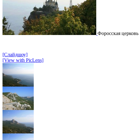
Форосская церковь
[Слайдшоу]
[View with PicLens]