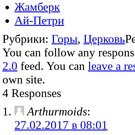
Жамберк
Ай-Петри
Рубрики:
Горы
,
Церковь
Р
You can follow any response
2.0
feed. You can
leave a r
own site.
4 Responses
Arthurmoids
:
27.02.2017 в 08:01