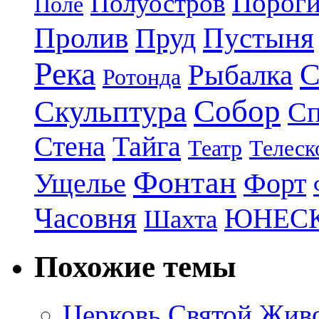
Порог
Полуостров
Поле
Пролив
Пруд
Пустыня
Река
С
Рыбалка
Ротонда
Собор
Скульптура
Сп
Стена
Тайга
Театр
Телеск
Фонтан
Ущелье
Форт
Часовня
ЮНЕС
Шахта
Похожие темы
Церковь Святой Жив