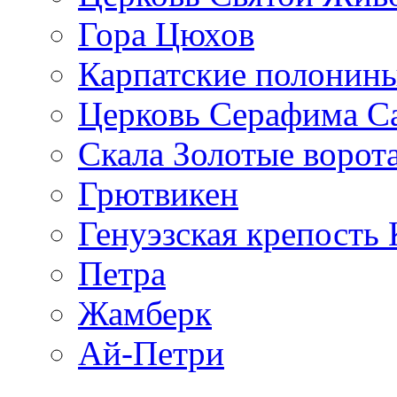
Гора Цюхов
Карпатские полонин
Церковь Серафима С
Скала Золотые ворот
Грютвикен
Генуэзская крепость
Петра
Жамберк
Ай-Петри