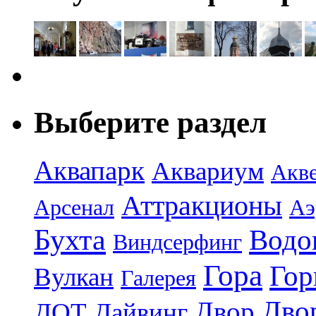
Выберите раздел
Аквапарк
Аквариум
Акв
Аттракционы
Арсенал
Аэ
Бухта
Водо
Виндсерфинг
Гора
Гор
Вулкан
Галерея
Дво
Двор
ДОТ
Дайвинг