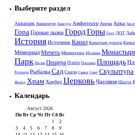
Выберите раздел
Амфитеатр
Арка
Аквапарк
Аквариум
Арена
Акведук
Арсе
Город
Горы
Гора
Горные лыжи
ДОТ
Дай
Грот
История
Канал
Источник
Канатная дорога
Кань
Монастыр
Мечеть
Мемориал
Миниатюра
Мозаика
Парк
Площадь
Пещера
Пл
Плато
Пески
Плотина
Сад
Скульптура
Рыбалка
Скала
Ротонда
Сквер
Скит
Церковь
Храм
Часовня
Хребет
Шахта
Фьорд
Календарь
Август 2026
Пн
Вт
Ср
Чт
Пт
Сб
Вс
1
2
3
4
5
6
7
8
9
10
11
12
13
14
15
16