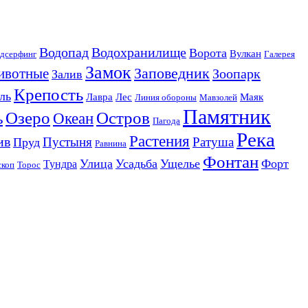
Водопад
Водохранилище
Ворота
Вулкан
дсерфинг
Галерея
Замок
Заповедник
ивотные
Зоопарк
Залив
Крепость
ль
Лавра
Лес
Маяк
Линия обороны
Мавзолей
Памятник
Озеро
Остров
ь
Океан
Пагода
Река
Растения
ив
Пустыня
Ратуша
Пруд
Равнина
Фонтан
Улица
Усадьба
Ущелье
Форт
Тундра
скоп
Торос