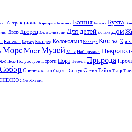
Башня
Бухта
Аттракционы
нал
Аэродром
Базилика
Беседка
Вин
Для детей
Дом
Ж
Дворец
Двор
винг
Дельфинарий
Долина
Костел
Колокольня
Крем
Капелла
он
Колодец
Карьер
Коррида
Музей
Море
ь
Мост
Некропол
Мыс
Набережная
Природа
яж
Порт
Прол
Пороги
Полуостров
Поле
Поселок
Собор
Спелеология
Стена
Тайга
Статуя
Стадион
Театр
Теле
ЮНЕСКО
Яхтинг
Яйла